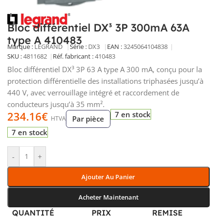
Bloc différentiel DX³ 3P 300mA 63A
type A 410483
Marque :
LEGRAND
Série :
DX3
EAN :
3245064104838
SKU :
4811682
Réf. fabricant :
410483
Bloc différentiel DX³ 3P 63 A type A 300 mA, conçu pour la
protection différentielle des installations triphasées jusqu’à
440 V, avec verrouillage intégré et raccordement de
conducteurs jusqu’à 35 mm².
234.16
€
7 en stock
Par pièce
HTVA
7 en stock
-
+
Ajouter Au Panier
Acheter Maintenant
QUANTITÉ
PRIX
REMISE