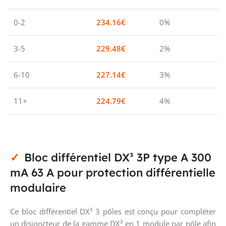
0-2
234.16
€
0%
3-5
229.48
€
2%
6-10
227.14
€
3%
11+
224.79
€
4%
Bloc différentiel DX³ 3P type A 300
mA 63 A pour protection différentielle
modulaire
Ce bloc différentiel DX³ 3 pôles est conçu pour compléter
un disjoncteur de la gamme DX³ en 1 module par pôle afin