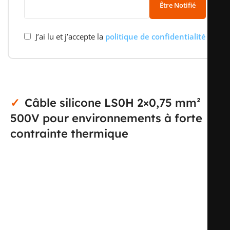
Être Notifié
J’ai lu et j’accepte la
politique de confidentialité
Câble silicone LS0H 2×0,75 mm²
500V pour environnements à forte
contrainte thermique
Ce câble silicone LS0H 2×0,75 mm² est conçu pour les
liaisons électriques souples exposées à des
températures élevées, avec une tenue statique annoncée
de -60 à +180 °C. Sa construction de type SIHF en fait
une solution adaptée aux équipements, appareils,
coffrets et ensembles techniques où un câble classique