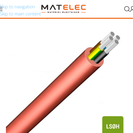
Skip to navigation
Skip to main content
Accueil
/
Câbles, fils et gaines
/
Câbles souples
/
Câbles silicone