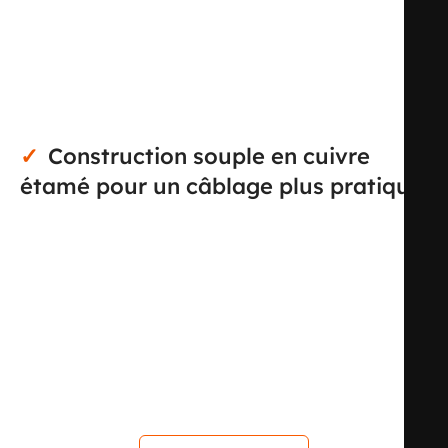
PVC ne convient pas. Grâce à sa tension nominale Uo/U
de 300/500 V et à sa section de 0,75 mm², il répond aux
besoins de raccordement de puissance légère, de
commande ou d’alimentation dans les montages
compacts soumis à la chaleur.
Construction souple en cuivre
étamé pour un câblage plus pratique
Le câble intègre 2 conducteurs souples de classe 5 en
cuivre avec recouvrement étamé, un choix apprécié pour
faciliter le passage, le façonnage et le raccordement dans
les installations techniques. Cette souplesse permet une
mise en œuvre plus confortable dans les zones peu
accessibles, sur machine, en armoire ou à proximité
d’éléments chauffants. L’absence de conducteur de
protection confirme qu’il s’agit d’un câble 2 conducteurs
destiné aux usages nécessitant uniquement deux âmes