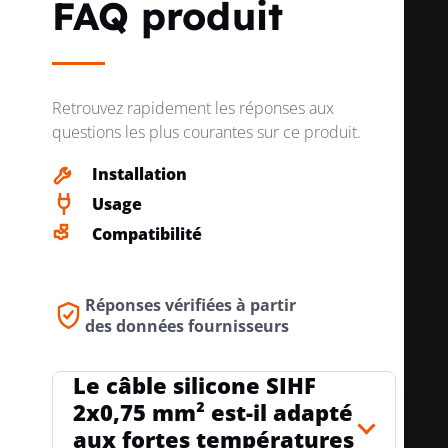
-60...18
FAQ produit
MIN./MAX., STATIQUE
0 °C
Retrouvez rapidement les réponses aux
FAIBLE DÉGAGEMENT DE FUMÉE SELON
no
questions les plus courantes sur ce produit.
IEC 61034-2
n
Installation
Usage
Compatibilité
Réponses vérifiées à partir
des données fournisseurs
Le câble silicone SIHF
2x0,75 mm² est-il adapté
aux fortes températures