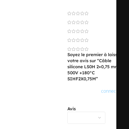
0 reviews
0
0
0
0
0
Soyez le premier à laisser
votre avis sur “Câble
silicone LS0H 2×0,75 mm²
500V +180°C
SIHF2X0,75M”
Vous devez être
connecté
pour publier un avis.
Avis