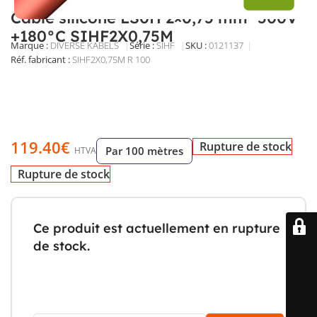
Câble silicone LS0H 2×0,75 mm² 500V
+180°C SIHF2X0,75M
Marque :
DIVERSE KABELS
Série :
SIHF
SKU :
0121137
Réf. fabricant :
SIHF2X0,75M R 100
Câble souple silicone LS0H 2×0,75 mm², 500 V, résistante
de -60 à +180 °C. Conducteurs cuivre étamé, gaine rouge,
idéal pour câblages mobiles et environnements à fortes
températures.
119.40
€
Rupture de stock
Par 100 mètres
HTVA
Rupture de stock
Ce produit est actuellement en rupture
de stock.
Pas de panique! Entrez votre email et soyez
notifié dès que ce produit est de retour.