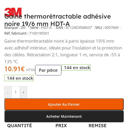
Gaine thermorétractable adhésive
noire 19/6 mm HDT-A
Marque :
3M
Série :
HDT-A
EAN :
8712403568637
SKU :
0057669
Réf. fabricant :
7100195501
Gaine thermorétractable noire à paroi épaisse 19/6 mm
avec adhésif intérieur, idéale pour l’isolation et la protection
des câbles. Rétractation 2:1, longueur 1 m, service de -55 à
135 °C.
10.91
€
144 en stock
Par pièce
HTVA
144 en stock
-
+
Ajouter Au Panier
Acheter Maintenant
QUANTITÉ
PRIX
REMISE