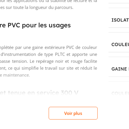
ur les applications où la stabilité de lecture et la
es sur toute la longueur du parcours.
ISOLA
ure PVC pour les usages
COULE
plétée par une gaine extérieure PVC de couleur
 d’instrumentation de type PLTC et apporte une
sse tension. Le repérage noir et rouge facilite
, ce qui simplifie le travail sur site et réduit le
GAINE 
de maintenance.
et tenue en service 300 V
COULE
 peut être utilisé dans de nombreux circuits de
ture de service de -30 °C à 105 °C permet une
Voir plus
TENSI
conditions thermiques variables. Cette amplitude
ts techniques où les câbles doivent conserver un