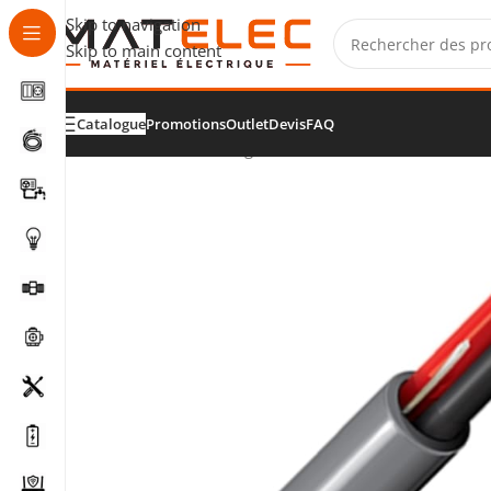
Skip to navigation
Skip to main content
Catalogue
Promotions
Outlet
Devis
FAQ
Accueil
/
Câbles, fils et gaines
/
Câbles de commande et s