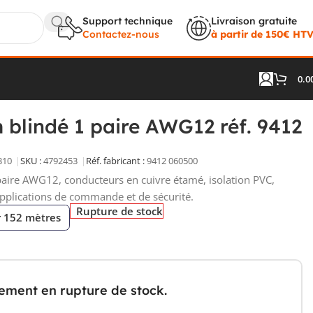
Support technique
Livraison gratuite
Contactez-nous
à partir de 150€ HT
0.0
AWG12 réf. 9412 060500
 blindé 1 paire AWG12 réf. 9412
310
SKU :
4792453
Réf. fabricant :
9412 060500
paire AWG12, conducteurs en cuivre étamé, isolation PVC,
pplications de commande et de sécurité.
Rupture de stock
r 152 mètres
lement en rupture de stock.