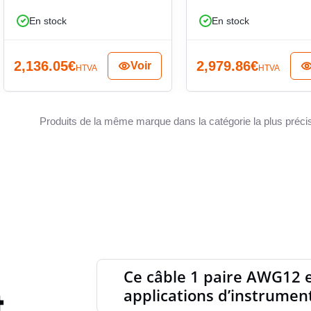
ments de terrain et systèmes de contrôle, ainsi
En stock
En stock
urs et organes de régulation. Pour l’acheteur
 en 1 paire 12 AWG blindée permet d’identifier
industrielle et de transmission de signal.
2,136.05
€
2,979.86
€
Voir
HTVA
HTVA
Produits de la même marque dans la catégorie la plus préci
Ce câble 1 paire AWG12 e
t
applications d’instrumen