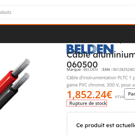
écurité
/
Câbles de commande
/
Câble aluminium blindé 1 paire 
Câble aluminium
060500
Marque :
BELDEN
EAN :
0612825240
Câble d’instrumentation PLTC 1 
gaine PVC chrome, 300 V, pour a
1,852.24
€
Pa
HTVA
Rupture de stock
Ce produit est actuel