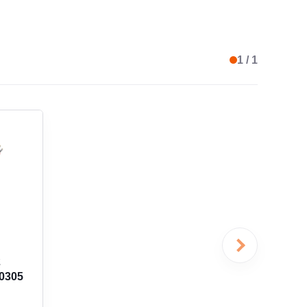
ATURE DE SERVICE
-30 °C à 105 °C
1 / 1
TRE EXTÉRIEUR
9,40 mm
EUR D'ISOLANT
1,07 mm
EUR
152,4 m
2
Instrumentation
00305