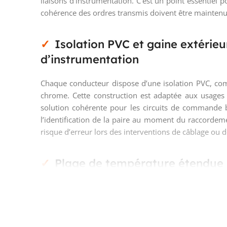
liaisons d’instrumentation. C’est un point essentiel po
cohérence des ordres transmis doivent être maintenu
Isolation PVC et gaine extérie
d’instrumentation
Chaque conducteur dispose d’une isolation PVC, com
chrome. Cette construction est adaptée aux usages
solution cohérente pour les circuits de commande ba
l’identification de la paire au moment du raccordement
risque d’erreur lors des interventions de câblage ou 
Plage de température étendue 
Prévu pour une tension nominale de 300 V, ce câble
commande et de signalisation. Sa plage de tempéra
mise en œuvre sur des installations exposées à des 
d’utilisation est intéressante pour les environnemen