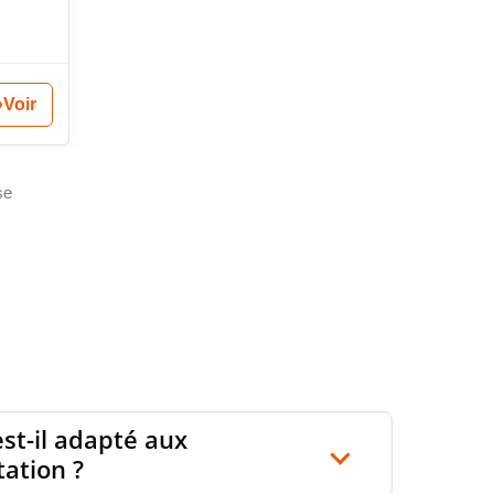
Voir
se
st-il adapté aux
tation ?