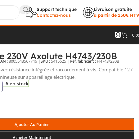
Support technique
Livraison gratuite
Contactez-nous
à partir de 150€ HT
0.0
0V Axolute H4743/230B
e 230V Axolute H4743/230B
EAN :
8005543567746
SKU :
5415625
Réf. fabricant :
H4743/230B
vec résistance intégrée et raccordement à vis. Compatible 127
mineuse sur appareillage électrique.
6 en stock
Ajouter Au Panier
Acheter Maintenant