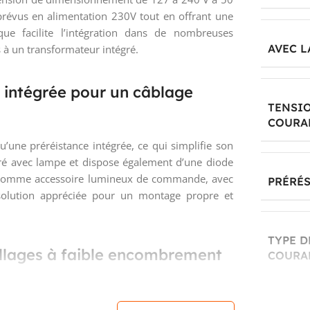
révus en alimentation 230V tout en offrant une
que facilite l’intégration dans de nombreuses
AVEC L
à un transformateur intégré.
 intégrée pour un câblage
TENSI
COURAN
u’une préréistance intégrée, ce qui simplifie son
ivré avec lampe et dispose également d’une diode
on comme accessoire lumineux de commande, avec
PRÉRÉS
, solution appréciée pour un montage propre et
TYPE D
illages à faible encombrement
COURA
e famille d’accessoires compacts destinés à
ration convient aux appareillages où l’espace