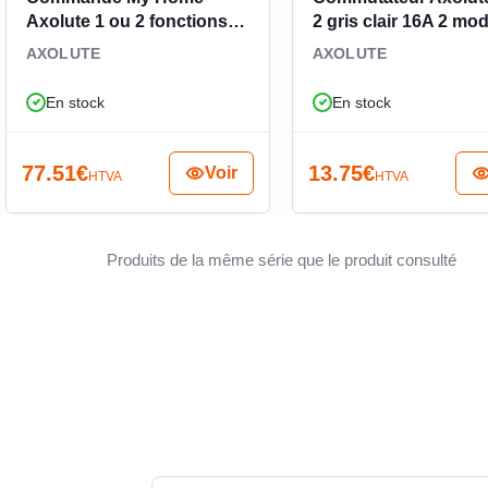
composition Axolute. Pour éviter toute confusion
Axolute 1 ou 2 fonctions
2 gris clair 16A 2 mo
r la compatibilité avec le support de commande
H4652/2
HC4027/2
AXOLUTE
AXOLUTE
lumineuse recherchée. C’est le bon choix lorsque
areillage Axolute en conservant une intégration
En stock
En stock
77.51
€
13.75
€
Voir
HTVA
HTVA
Produits de la même série que le produit consulté