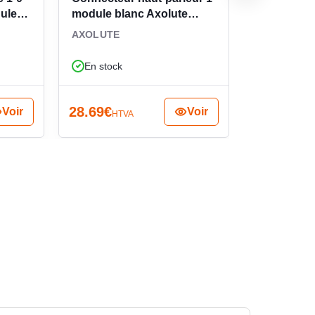
dules
module blanc Axolute
lecteur de
HD4294
LivingLigh
AXOLUTE
AXOLUTE
En stock
En stock
28.69
€
58.67
€
Voir
Voir
HTVA
HTV