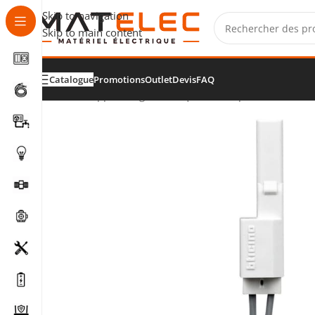
Skip to navigation
Skip to main content
Catalogue
Promotions
Outlet
Devis
FAQ
Accueil
/
Appareillage électrique
/
Interrupteurs et bouto