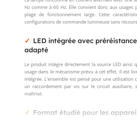
Hz comme à 60 Hz. Elle convient donc aux usages p
plage de fonctionnement large. Cette caractéristi
configurations de commande lumineuse sans recours 
LED intégrée avec préréistance
adapté
Le produit intègre directement la source LED ainsi q
usage dans le mécanisme prévu à cet effet. Il est l
intégrée. L’ensemble est pensé pour une utilisati
un raccordement par vis sur le circuit auxiliaire
maîtrisé.
Format étudié pour les appare
Cette lampe LED bleue Axolute appartient à un
l’équipement des commandes. Son principe d’intég