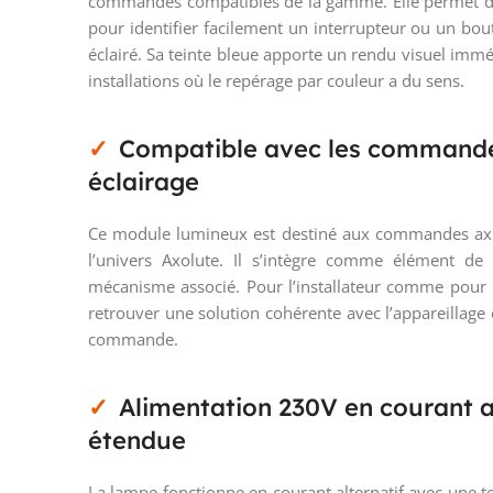
commandes compatibles de la gamme. Elle permet d’ob
pour identifier facilement un interrupteur ou un b
éclairé. Sa teinte bleue apporte un rendu visuel immé
installations où le repérage par couleur a du sens.
Compatible avec les commande
éclairage
Ce module lumineux est destiné aux commandes axia
l’univers Axolute. Il s’intègre comme élément d
mécanisme associé. Pour l’installateur comme pour 
retrouver une solution cohérente avec l’appareillage 
commande.
Alimentation 230V en courant a
étendue
La lampe fonctionne en courant alternatif avec une