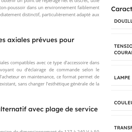
tenir un point de repérage net et discret, utile
outon-poussoir dans un environnement faiblement
Caract
diatement distinctif, particulièrement adapté aux
DOUIL
s axiales prévues pour
TENSI
COURAN
les compatibles avec ce type d’accessoire dans
e voyant ou d’éclairage de commande selon le
l’acheteur en maintenance, ce format permet de
LAMPE
existant, sans changer l’esthétique générale de la
COULE
lternatif avec plage de service
TRANS
 tension de dimensionnement de 127 à 240 V à 50