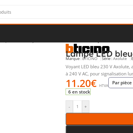
ns-poussoirs
/
Voyants et témoins lumineux
/
Lampe LED bleue 23
Lampe LED bleu
Marque :
BTICINO
Série :
Axolute
Voyant LED bleu 230 V Axolute, a
à 240 V AC, pour signalisation lu
11.20
€
Par pièce
HTVA
6 en stock
-
+