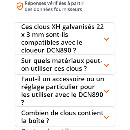
Réponses vérifiées à partir
encore travaux préparatoires avant passage de câbles et
des données fournisseurs
équipements. Leur conception orientée fixation directe en
fait une solution pertinente pour les professionnels
Ces clous XH galvanisés 22
recherchant un consommable compatible avec les
x 3 mm sont-ils
cadences de pose modernes.
compatibles avec le
cloueur DCN890 ?
Sur quels matériaux peut-
on utiliser ces clous ?
Faut-il un accessoire ou un
réglage particulier pour
les utiliser avec le DCN890
?
Combien de clous contient
la boîte ?