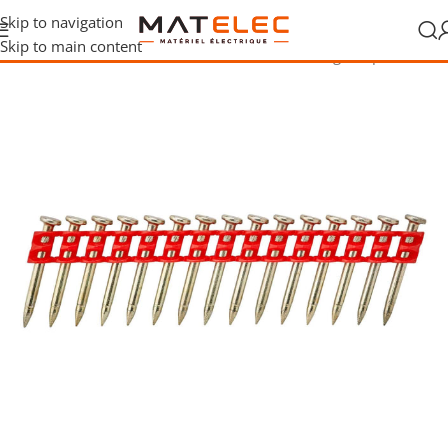
Skip to navigation
Skip to main content
ation, fixation et raccordement
/
Fixation et montage
/
Clips à clou