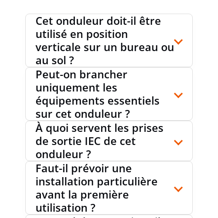
DISTORSION DE TENSION MAX. À LA
0
%
SORTIE (CHARGE LINÉAIRE)
Cet onduleur doit-il être
utilisé en position
verticale sur un bureau ou
FACTEUR DE PUISSANCE COS PHI À LA
au sol ?
0.6
SORTIE
Peut-on brancher
uniquement les
équipements essentiels
EFFICACITÉ TOTALE
98 %
sur cet onduleur ?
À quoi servent les prises
de sortie IEC de cet
EFFICACITÉ EN MODE ÉCO
0 %
onduleur ?
Faut-il prévoir une
installation particulière
CONTACT DE DISTRIBUTION LIBRE DE
avant la première
non
POTENTIEL
utilisation ?