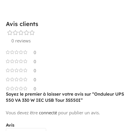
NOMBRE DE PRISES AVEC BROCHE DE
0
TERRE
Avis clients
0 reviews
ABSORBTION DE PUISSANCE
10.2 W
0
0
PRODUCT CARBON
Estimation
0
Sonepar
FOOTPRINT (CO2)
0
0
Soyez le premier à laisser votre avis sur “Onduleur UPS
550 VA 330 W IEC USB Tour 3S550I”
Vous devez être
connecté
pour publier un avis.
Avis