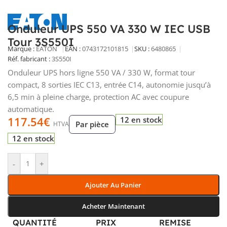
Onduleur UPS 550 VA 330 W IEC USB
Tour 3S550I
Marque :
EATON
EAN :
0743172101815
SKU :
6480865
Réf. fabricant :
3S550I
Onduleur UPS hors ligne 550 VA / 330 W, format tour
compact, 8 sorties IEC C13, entrée C14, autonomie jusqu’à
6,5 min à pleine charge, protection AC avec coupure
automatique.
117.54
€
12 en stock
Par pièce
HTVA
12 en stock
-
+
Ajouter Au Panier
Acheter Maintenant
QUANTITÉ
PRIX
REMISE