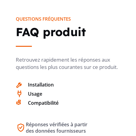
correspond à son positionnement sur les charges
PROFONDEUR
83.5 mm
informatiques et électroniques légères. C’est un choix
QUESTIONS FRÉQUENTES
pertinent pour protéger les équipements essentiels tout en
conservant une installation sobre, lisible et adaptée aux
FAQ produit
POIDS
2.9 kg
usages courants de l’alimentation secourue.
CAPABILITÉ DE GESTION DE RÉSEAU
Retrouvez rapidement les réponses aux
non
questions les plus courantes sur ce produit.
Installation
FORME DE CONSTRUCTION
appareil fixe
Usage
Compatibilité
MODULAIRE
non
Réponses vérifiées à partir
des données fournisseurs