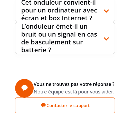
Cet onduleur convient-il
pour un ordinateur avec
FONCTION DE COUPURE AUTOMATIQUE
oui
écran et box Internet ?
L’onduleur émet-il un
bruit ou un signal en cas
FRÉQUENCE PRIMAIRE
46...70 Hz
de basculement sur
batterie ?
NOMBRE DE PRISES SCHUKO
0
Vous ne trouvez pas votre réponse ?
NOMBRE DE RACCORDEMENTS DE SORTIE
0
Notre équipe est là pour vous aider.
RACCORDEMENT FIXE
Contacter le support
FRÉQUENCE SECONDAIRE
50...60 Hz