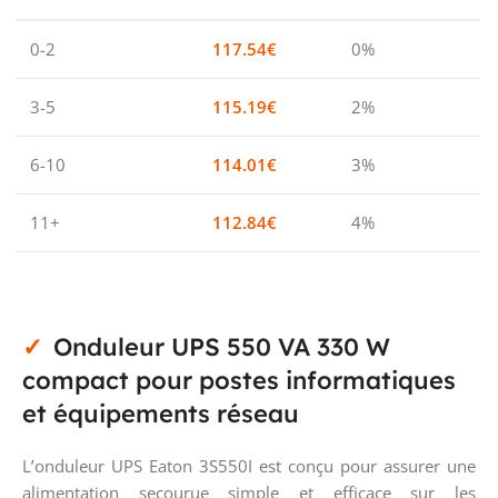
0-2
117.54
€
0%
3-5
115.19
€
2%
6-10
114.01
€
3%
11+
112.84
€
4%
Onduleur UPS 550 VA 330 W
compact pour postes informatiques
et équipements réseau
L’onduleur UPS Eaton 3S550I est conçu pour assurer une
alimentation secourue simple et efficace sur les