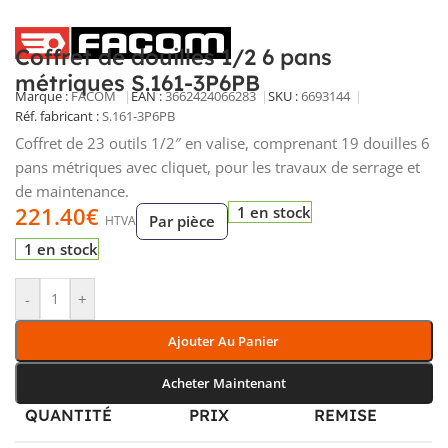
Coffret de douilles 1/2 6 pans
métriques S.161-3P6PB
Marque :
FACOM
EAN :
3662424066283
SKU :
6693144
Réf. fabricant :
S.161-3P6PB
Coffret de 23 outils 1/2″ en valise, comprenant 19 douilles 6
pans métriques avec cliquet, pour les travaux de serrage et
de maintenance.
221.40
€
1 en stock
Par pièce
HTVA
1 en stock
-
+
Ajouter Au Panier
Acheter Maintenant
QUANTITÉ
PRIX
REMISE