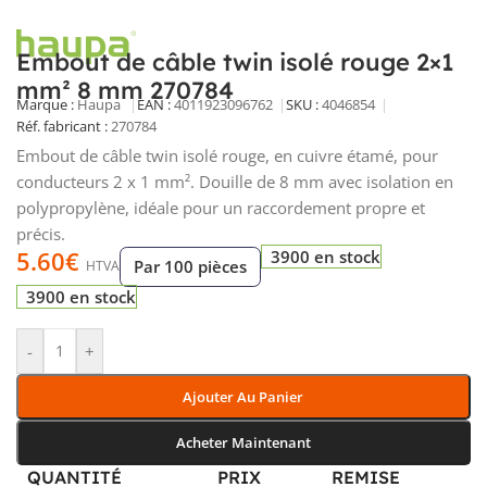
Embout de câble twin isolé rouge 2×1
mm² 8 mm 270784
Marque :
Haupa
EAN :
4011923096762
SKU :
4046854
Réf. fabricant :
270784
Embout de câble twin isolé rouge, en cuivre étamé, pour
conducteurs 2 x 1 mm². Douille de 8 mm avec isolation en
polypropylène, idéale pour un raccordement propre et
précis.
5.60
€
3900 en stock
Par 100 pièces
HTVA
3900 en stock
-
+
Ajouter Au Panier
Acheter Maintenant
QUANTITÉ
PRIX
REMISE