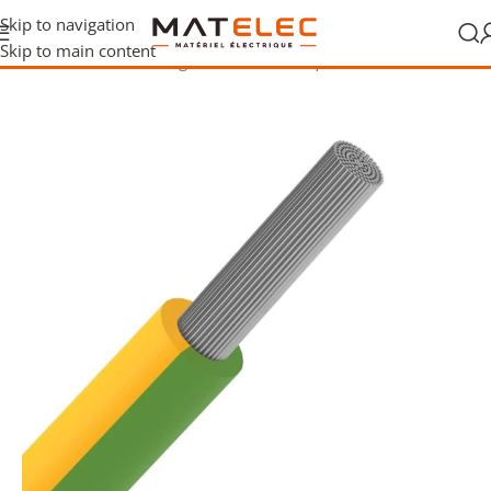
Skip to navigation
Skip to main content
Accueil
/
Câbles, fils et gaines
/
Fils électriques
/
Fils VTBst