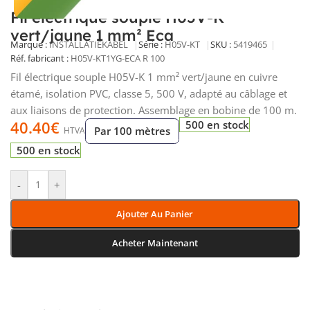
Fil électrique souple H05V-K
vert/jaune 1 mm² Eca
Marque :
INSTALLATIEKABEL
Série :
H05V-KT
SKU :
5419465
Réf. fabricant :
H05V-KT1YG-ECA R 100
Fil électrique souple H05V-K 1 mm² vert/jaune en cuivre
étamé, isolation PVC, classe 5, 500 V, adapté au câblage et
aux liaisons de protection. Assemblage en bobine de 100 m.
40.40
€
500 en stock
Par 100 mètres
HTVA
500 en stock
-
+
Ajouter Au Panier
Acheter Maintenant