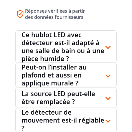
POIDS
390 g
Réponses vérifiées à partir
des données fournisseurs
DURÉE DE VIE L70/B50
30000 h
Ce hublot LED avec
détecteur est-il adapté à
une salle de bain ou à une
CYCLES DE COMMUTATION
50000
pièce humide ?
Peut-on l’installer au
plafond et aussi en
TEMPÉRATURE AMBIANTE
-20…+40 °C
applique murale ?
La source LED peut-elle
être remplacée ?
VARIATION
Non
Le détecteur de
mouvement est-il réglable
?