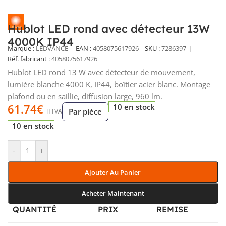
Hublot LED rond avec détecteur 13W
4000K IP44
Marque :
LEDVANCE
EAN :
4058075617926
SKU :
7286397
Réf. fabricant :
4058075617926
Hublot LED rond 13 W avec détecteur de mouvement,
lumière blanche 4000 K, IP44, boîtier acier blanc. Montage
plafond ou en saillie, diffusion large, 960 lm.
61.74
€
10 en stock
Par pièce
HTVA
10 en stock
-
+
Ajouter Au Panier
Acheter Maintenant
QUANTITÉ
PRIX
REMISE