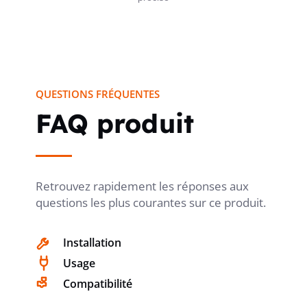
MATÉRIAU DU BOÎTIER
Acier
MATÉRIAU DU DIFFUSEUR
PMMA
QUESTIONS FRÉQUENTES
FAQ produit
COULEUR
Blanc
Retrouvez rapidement les réponses aux
DIAMÈTRE
250 mm
questions les plus courantes sur ce produit.
Installation
HAUTEUR
91 mm
Usage
Compatibilité