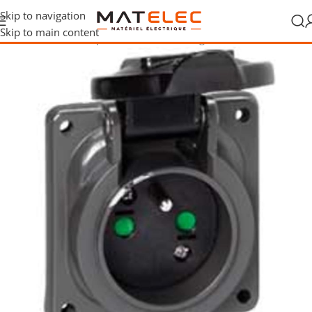
Skip to navigation
Skip to main content
 raccordement
/
Fiches, prises mobiles, rallonges et CEE
/
Socles CEE