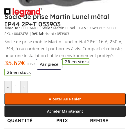
Socle de prise Martin Lunel métal
IP44 2P+T 053903
Marque :
LEGRAND
Série :
Martin Lunel
EAN :
3245060539030
SKU :
0042478
Réf. fabricant :
053903
Socle de prise mobile Martin Lunel métal 2P+T 16 A, 250 V,
IP44, à raccordement par bornes à vis. Compact et robuste,
pour une installation fiable en environnement protégé.
35.62
€
26 en stock
Par pièce
HTVA
26 en stock
-
+
Ajouter Au Panier
Acheter Maintenant
QUANTITÉ
PRIX
REMISE