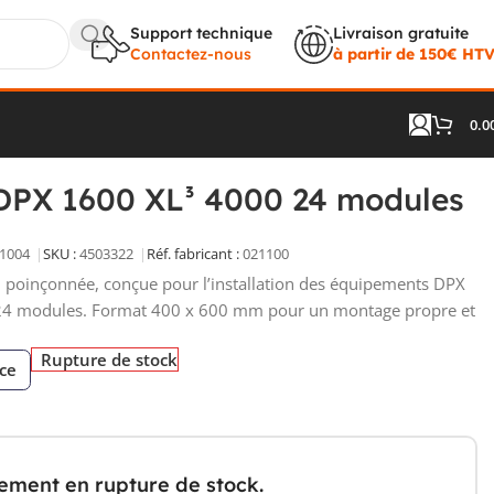
Support technique
Livraison gratuite
Contactez-nous
à partir de 150€ HT
0.0
Platine fixation DPX 1600 XL³ 4000 24 modules 021100
n DPX 1600 XL³ 4000 24 modules
1004
SKU :
4503322
Réf. fabricant :
021100
ué, poinçonnée, conçue pour l’installation des équipements DPX
24 modules. Format 400 x 600 mm pour un montage propre et
Rupture de stock
èce
lement en rupture de stock.