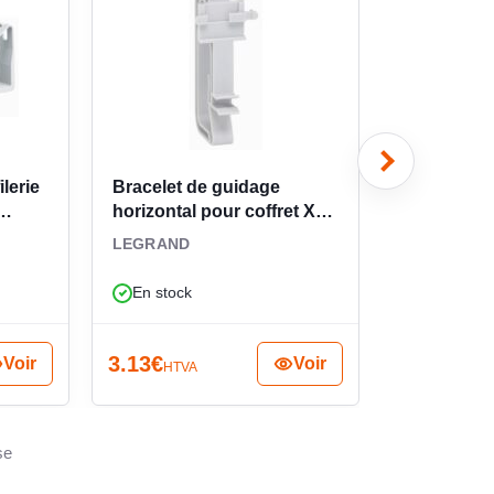
lerie
Bracelet de guidage
Châssis à
horizontal pour coffret XL³
habillage p
020094
1000x800 
LEGRAND
LEGRAND
En stock
En stock
3.13
€
144.22
€
Voir
Voir
HTVA
H
se