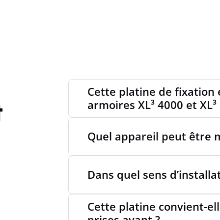
Cette platine de fixation 
t
armoires XL³ 4000 et XL³ 
Quel appareil peut être m
Dans quel sens d’installa
Cette platine convient-e
prises avant ?