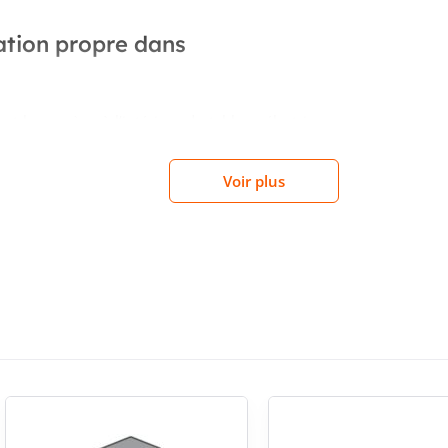
ation propre dans
 et homogène à l’intérieur du tableau électrique.
ments d’armoire de distribution et favorise une
Pour l’installateur comme pour l’exploitant, cela
Voir plus
ge de la zone dédiée à l’appareil de puissance.
r l’implantation du tableau
m, cette platine offre un gabarit à prendre en
imensions aident à anticiper l’espace disponible,
isons autour du disjoncteur. Pour les projets de
oureuse, cette donnée est essentielle pour éviter