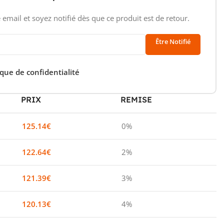
 email et soyez notifié dès que ce produit est de retour.
Être Notifié
ique de confidentialité
PRIX
REMISE
125.14
€
0%
122.64
€
2%
121.39
€
3%
120.13
€
4%