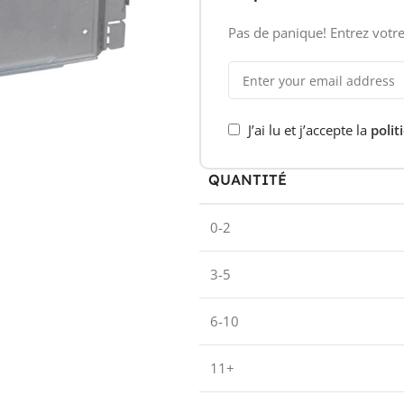
Pas de panique! Entrez votre
J’ai lu et j’accepte la
polit
QUANTITÉ
0-2
3-5
6-10
11+