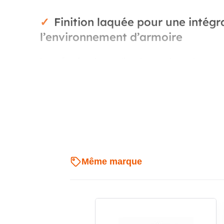
Finition laquée pour une intégr
l’environnement d’armoire
La surface laquée contribue à une présentation nette
Ce traitement de surface s’accorde avec les équipe
intégration visuelle soignée dans les ensembles XL³. 
facilite aussi la lecture de l’implantation et le repéra
Dimensions utiles pour prépare
Avec une hauteur de 400 mm et une largeur de 600 m
Même marque
compte dès la phase de préparation du tableau. Ces d
la répartition des équipements et le passage des lia
distribution nécessitant une organisation interne rig
les erreurs de choix au moment du montage.