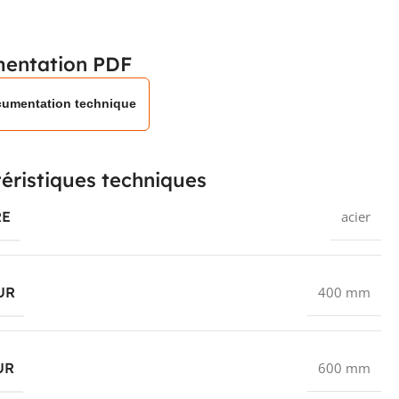
entation PDF
umentation technique
éristiques techniques
RE
acier
UR
400 mm
UR
600 mm