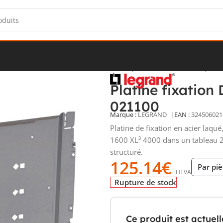
e
/
Tableaux de distribution
/
Accessoires pour tableaux électriques
/
Platine fixatio
021100
Marque :
LEGRAND
EAN :
324506021
Platine de fixation en acier laq
1600 XL³ 4000 dans un tableau 
structuré.
125.14
€
Par pi
HTVA
Rupture de stock
Ce produit est actuel