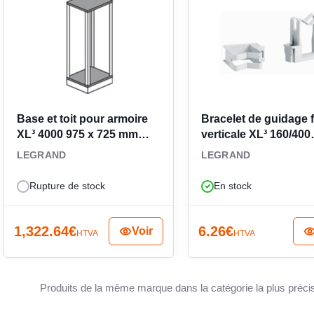
ent pour les tableaux de
latine de fixation remplit une fonction claire :
s l’environnement XL³ 4000. Elle s’adresse aux
hant un accessoire de tableau pensé pour ce type
st un composant de distribution électrique à
Base et toit pour armoire
Bracelet de guidage fi
u montage et la cohérence d’implantation sont
XL³ 4000 975 x 725 mm
verticale XL³ 160/400
020508
020093
LEGRAND
LEGRAND
Rupture de stock
En stock
1,322.64
€
6.26
€
Voir
HTVA
HTVA
Produits de la même marque dans la catégorie la plus préci