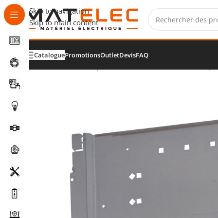
Skip to navigation
Skip to main content
Catalogue
Promotions
Outlet
Devis
FAQ
Accueil
/
Tableaux, protections et distribution électriqu