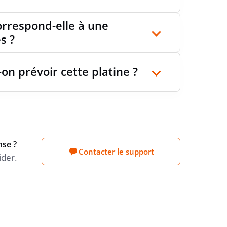
rrespond-elle à une
s ?
on prévoir cette platine ?
nse ?
Contacter le support
ider.