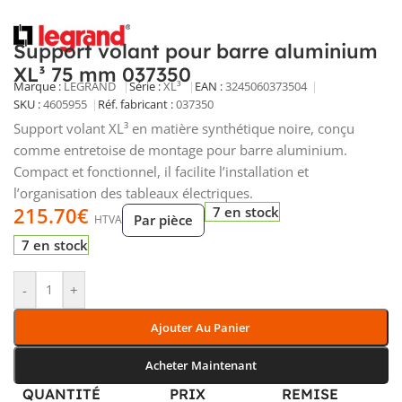
Support volant pour barre aluminium
XL³ 75 mm 037350
Marque :
LEGRAND
Série :
XL³
EAN :
3245060373504
SKU :
4605955
Réf. fabricant :
037350
Support volant XL³ en matière synthétique noire, conçu
comme entretoise de montage pour barre aluminium.
Compact et fonctionnel, il facilite l’installation et
l’organisation des tableaux électriques.
215.70
€
7 en stock
Par pièce
HTVA
7 en stock
-
+
Ajouter Au Panier
Acheter Maintenant
QUANTITÉ
PRIX
REMISE