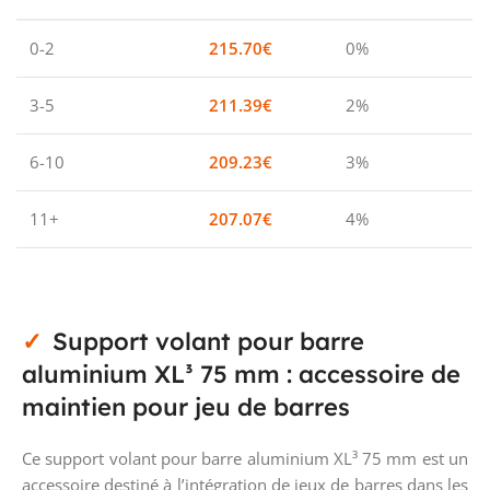
0-2
215.70
€
0%
3-5
211.39
€
2%
6-10
209.23
€
3%
11+
207.07
€
4%
Support volant pour barre
aluminium XL³ 75 mm : accessoire de
maintien pour jeu de barres
Ce support volant pour barre aluminium XL³ 75 mm est un
accessoire destiné à l’intégration de jeux de barres dans les