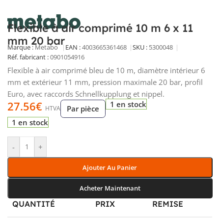
Flexible à air comprimé 10 m 6 x 11
mm 20 bar
Marque :
Metabo
EAN :
4003665361468
SKU :
5300048
Réf. fabricant :
0901054916
Flexible à air comprimé bleu de 10 m, diamètre intérieur 6
mm et extérieur 11 mm, pression maximale 20 bar, profil
Euro, avec raccords Schnellkupplung et nippel.
27.56
€
1 en stock
Par pièce
HTVA
1 en stock
-
+
Ajouter Au Panier
Acheter Maintenant
QUANTITÉ
PRIX
REMISE