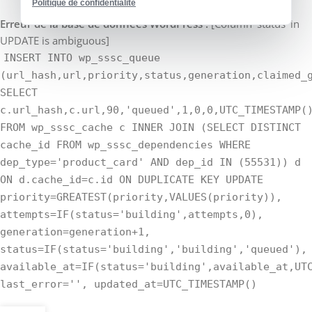
Politique de confidentialité
Erreur de la base de données WordPress :
[Column 'status' in
UPDATE is ambiguous]
INSERT INTO wp_sssc_queue
(url_hash,url,priority,status,generation,claimed_
SELECT
c.url_hash,c.url,90,'queued',1,0,0,UTC_TIMESTAMP(
FROM wp_sssc_cache c INNER JOIN (SELECT DISTINCT
cache_id FROM wp_sssc_dependencies WHERE
dep_type='product_card' AND dep_id IN (55531)) d
ON d.cache_id=c.id ON DUPLICATE KEY UPDATE
priority=GREATEST(priority,VALUES(priority)),
attempts=IF(status='building',attempts,0),
generation=generation+1,
status=IF(status='building','building','queued'),
available_at=IF(status='building',available_at,UT
last_error='', updated_at=UTC_TIMESTAMP()