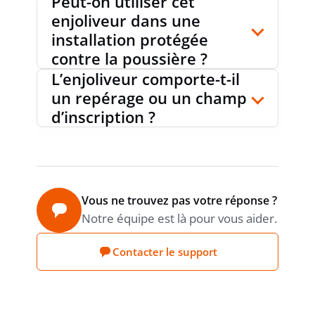
Peut-on utiliser cet
LARGEUR D'APPAREIL
45 mm
enjoliveur dans une
installation protégée
contre la poussière ?
HAUTEUR D'APPAREIL
45 mm
L’enjoliveur comporte-t-il
un repérage ou un champ
d’inscription ?
PRODUCT CARBON
Estimation
Sonepar
FOOTPRINT (CO2)
Vous ne trouvez pas votre réponse ?
Notre équipe est là pour vous aider.
Contacter le support