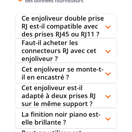
des données fournisseurs
BOÎTIER BLINDÉ
oui
Ce enjoliveur double prise
RJ est-il compatible avec
BORNE DE JONCTION
non
des prises RJ45 ou RJ11 ?
Faut-il acheter les
connecteurs RJ avec cet
AVEC ÉCLAIRAGE
non
enjoliveur ?
Cet enjoliveur se monte-t-
il en encastré ?
ADAPTÉ À LA CLASSE DE PROTECTION
IP41
Cet enjoliveur est-il
(IP)
adapté à deux prises RJ
sur le même support ?
RÉSISTANCE AU CHOC
IK06
La finition noir piano est-
elle brillante ?