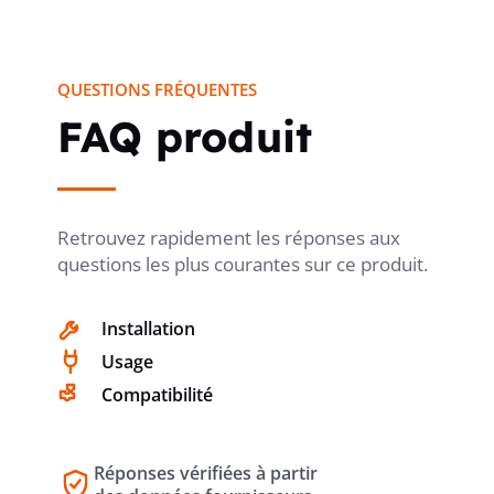
NUMÉRO RAL (SEMBLABLE)
9005
QUESTIONS FRÉQUENTES
FAQ produit
TRANSPARENT
non
MODE DE FIXATION
Encliqueter
Retrouvez rapidement les réponses aux
questions les plus courantes sur ce produit.
AVEC DÉCHARGE DE TRACTION
Installation
non
Usage
Compatibilité
DOUILLES PROTÉGÉES
oui
Réponses vérifiées à partir