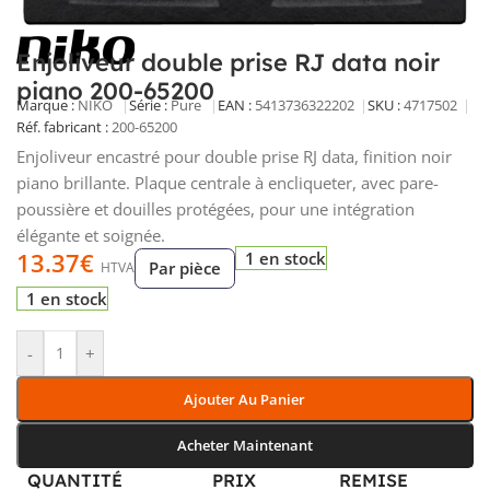
Enjoliveur double prise RJ data noir
piano 200-65200
Marque :
NIKO
Série :
Pure
EAN :
5413736322202
SKU :
4717502
Réf. fabricant :
200-65200
Enjoliveur encastré pour double prise RJ data, finition noir
piano brillante. Plaque centrale à encliqueter, avec pare-
poussière et douilles protégées, pour une intégration
élégante et soignée.
13.37
€
1 en stock
Par pièce
HTVA
1 en stock
-
+
Ajouter Au Panier
Acheter Maintenant
QUANTITÉ
PRIX
REMISE