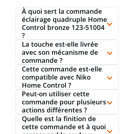
À quoi sert la commande
CLASSE DE PROTECTION (IP)
IP20
éclairage quadruple Home
Control bronze 123-51004
?
La touche est-elle livrée
PROFONDEUR MINIMALE DE LA BOÎTE
0
mm
D'ENCASTREMENT
avec son mécanisme de
commande ?
Cette commande est-elle
compatible avec Niko
Home Control ?
Peut-on utiliser cette
commande pour plusieurs
actions différentes ?
Quelle est la finition de
cette commande et à quoi