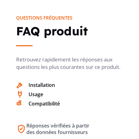
QUESTIONS FRÉQUENTES
QUALITÉ DE MATIÈRE
thermoplastique
FAQ produit
EXÉCUTION DE LA SURFACE
mat
Retrouvez rapidement les réponses aux
questions les plus courantes sur ce produit.
TRANSPARENT
non
Installation
Usage
Compatibilité
AVEC THERMOSTAT D´AMBIANCE
non
Réponses vérifiées à partir
AVEC DÉTECTEUR IR
non
des données fournisseurs