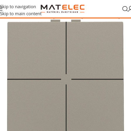
Skip to navigation
Skip to main content
ique
/
Commandes domotiques
/
Boutons-poussoirs domotiques