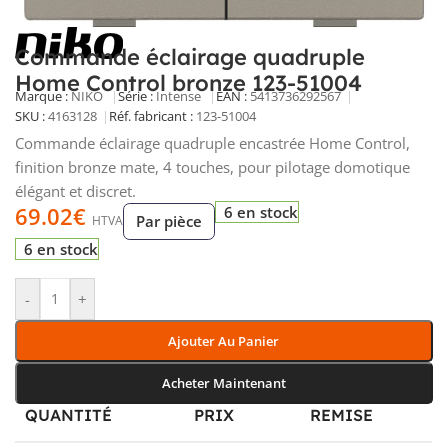
Commande éclairage quadruple
Home Control bronze 123-51004
Marque :
NIKO
Série :
Intense
EAN :
5413736292567
SKU :
4163128
Réf. fabricant :
123-51004
Commande éclairage quadruple encastrée Home Control,
finition bronze mate, 4 touches, pour pilotage domotique
élégant et discret.
69.02
€
6 en stock
Par pièce
HTVA
6 en stock
-
+
Ajouter Au Panier
Acheter Maintenant
QUANTITÉ
PRIX
REMISE