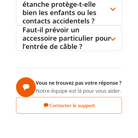
étanche protège-t-elle
bien les enfants ou les
SANS HALOGÈNE
oui
contacts accidentels ?
Faut-il prévoir un
accessoire particulier pour
TYPE DE TRAITEMENT DE LA
non-
l’entrée de câble ?
traité
SURFACE
EXÉCUTION DE LA SURFACE
mat
Vous ne trouvez pas votre réponse ?
Notre équipe est là pour vous aider.
ANTI-BACTÉRIENNE
non
Contacter le support
AVEC INTERRUPTEUR EN/HORS
non