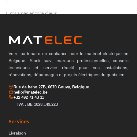
Il n’y a pas encore d’avis.
HAUTEUR D'APPAREIL
73 mm
PROFONDEUR D'APPAREIL
62 mm
Votre partenaire de confiance pour le matériel électrique en
Belgique. Stock suivi, marques professionnelles, conseils
techniques et service réactif pour vos installations,
COMPATIBLE AVEC APPLE HOMEKIT
non
rénovations, dépannages et projets électriques du quotidien.
Rue de beho 27B, 6670 Gouvy, Belgique
hello@matelec.be
COMPATIBLE AVEC GOOGLE ASSISTANT
non
+32 492 71 43 11
TVA : BE 1028.149.223
Services
COMPATIBLE AVEC AMAZON ALEXA
non
Livraison