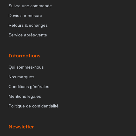
Suivre une commande
POSSIBLE SUPPORT IFTTT
non
Devis sur mesure
Retours & échanges
Service après-vente
PRODUCT CARBON
Estimation
Sonepar
FOOTPRINT (CO2)
Informations
Qui sommes-nous
Nos marques
Conditions générales
Mentions légales
Politique de confidentialité
Newsletter