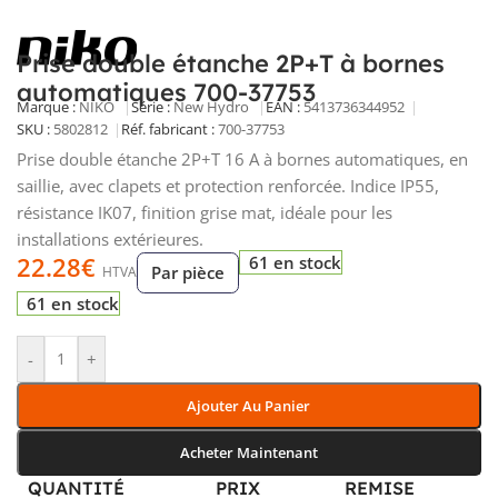
Prise double étanche 2P+T à bornes
automatiques 700-37753
Marque :
NIKO
Série :
New Hydro
EAN :
5413736344952
SKU :
5802812
Réf. fabricant :
700-37753
Prise double étanche 2P+T 16 A à bornes automatiques, en
saillie, avec clapets et protection renforcée. Indice IP55,
résistance IK07, finition grise mat, idéale pour les
installations extérieures.
22.28
€
61 en stock
Par pièce
HTVA
61 en stock
-
+
Ajouter Au Panier
Acheter Maintenant
QUANTITÉ
PRIX
REMISE