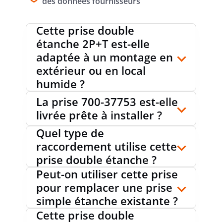
des données fournisseurs
Cette prise double
PARASURTENSION
non
étanche 2P+T est-elle
adaptée à un montage en
extérieur ou en local
humide ?
AVEC FUSIBLE FIN
non
La prise 700-37753 est-elle
livrée prête à installer ?
ALIMENTATION SPÉCIALE DE COURANT
sans
Quel type de
raccordement utilise cette
prise double étanche ?
MATIÈRE
matière synthétique
Peut-on utiliser cette prise
pour remplacer une prise
simple étanche existante ?
QUALITÉ DE MATIÈRE
thermoplastique
Cette prise double