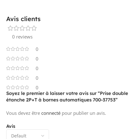
Avis clients
INSERT CENTRAL RETOURNÉ
non
0 reviews
TENSION NOMINALE
250 V
0
0
0
ADAPTÉ À LA CLASSE DE PROTECTION
IP55
(IP)
0
0
Soyez le premier à laisser votre avis sur “Prise double
étanche 2P+T à bornes automatiques 700-37753”
RÉSISTANCE AU CHOC
IK07
Vous devez être
connecté
pour publier un avis.
Avis
LARGEUR D'APPAREIL
145 mm