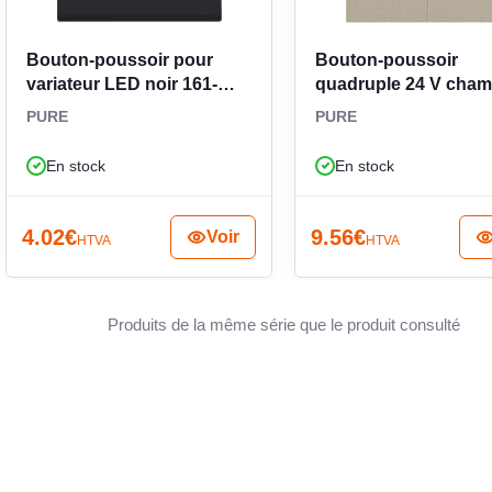
 l’acheteur, c’est le bon choix lorsqu’il faut une
le sobre, actuel et facile à intégrer dans une
Bouton-poussoir pour
Bouton-poussoir
TRANS
variateur LED noir 161-
quadruple 24 V cha
31002
157-40050
PURE
PURE
CLAPE
En stock
En stock
4.02
€
9.56
€
Voir
HTVA
HTVA
CLASSE
Produits de la même série que le produit consulté
RÉSIST
LARGE