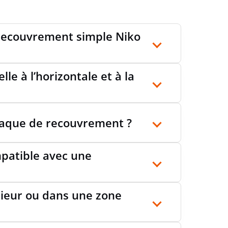
UR
83 mm
 recouvrement simple Niko
NDEUR
8.9 mm
le à l’horizontale et à la
CT CARBON FOOTPRINT (CO2)
Estimation Sonepar
laque de recouvrement ?
mpatible avec une
érieur ou dans une zone