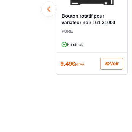
électrique sans modifier inutilement l’ensemble. Pour
plaque 1 poste en métal, teinte champagne, au sty
composition murale haut de gamme.
Bouton rotatif pour
variateur noir 161-31000
PURE
En stock
9.49
€
Voir
HTVA