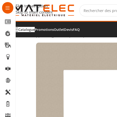
Skip to navigation
Skip to main content
Catalogue
Promotions
Outlet
Devis
FAQ
Accueil
/
Appareillage électrique
/
Plaques de finition et 