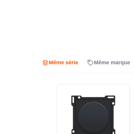
C’est une solution appréciée pour obtenir un habillag
cadre d’une installation neuve ou lors d’un remplac
Protection adaptee a l’usage in
Avec un indice de protection IP20, cette plaque est 
protection spécifique contre l’eau n’est recherchée e
niveau cohérent pour les usages courants de l’hab
Même série
Même marque
halogène peut également répondre aux attentes des 
une installation électrique moderne et bien sélection
Une finition decorative ideale
Pure
Cette plaque de recouvrement simple est pensée pour
Pure avec une signature visuelle métallique raffiné
rénovation ou d’aménagement intérieur où l’on 