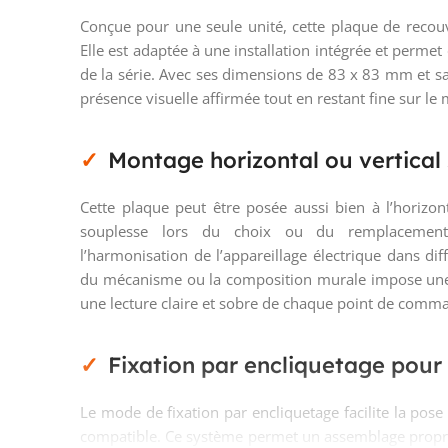
Conçue pour une seule unité, cette plaque de reco
Elle est adaptée à une installation intégrée et perm
de la série. Avec ses dimensions de 83 x 83 mm et s
présence visuelle affirmée tout en restant fine sur le
Montage horizontal ou vertical 
Cette plaque peut être posée aussi bien à l’horizont
souplesse lors du choix ou du remplacement d
l’harmonisation de l’appareillage électrique dans di
du mécanisme ou la composition murale impose une 
une lecture claire et sobre de chaque point de comm
Fixation par encliquetage pour
Le mode de fixation par encliquetage facilite la po
compatible. Ce système permet un assemblage propre,