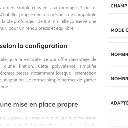
CHAMP 
uvrement simple convient aux montages 1 poste.
et d’habiller proprement un mécanisme compatible
a faible profondeur de 8,9 mm, elle conserve une
 mur, pour un rendu précis et équilibré.
MODE 
selon la configuration
NOMBR
ale qu’à la verticale, ce qui offre davantage de
’une finition. Cette polyvalence simplifie
fférentes pièces, notamment lorsque l’orientation
NOMBRE
adaptation. Le format simple permet de garder
ande.
ADAPTÉ
 une mise en place propre
se de la plaque de recouvrement sur le mécanisme
 avec une finition visuellement nette en façade.
ADAPTÉ