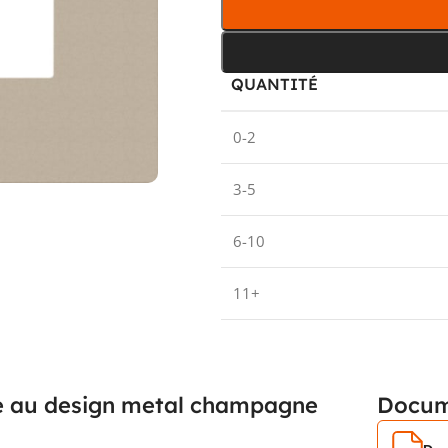
QUANTITÉ
0-2
3-5
6-10
11+
e au design metal champagne
Docum