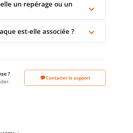
elle un repérage ou un
laque est-elle associée ?
nse ?
Contacter le support
ider.