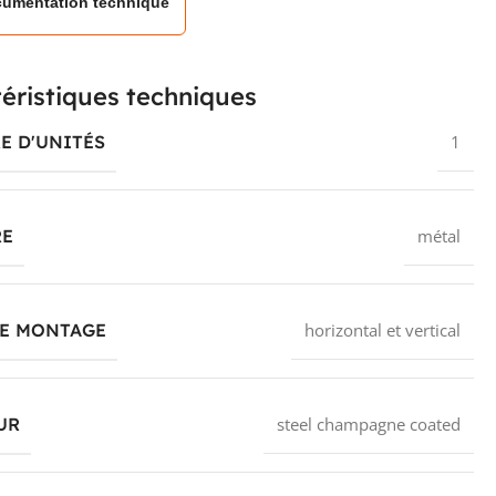
umentation technique
éristiques techniques
E D'UNITÉS
1
RE
métal
DE MONTAGE
horizontal et vertical
UR
steel champagne coated