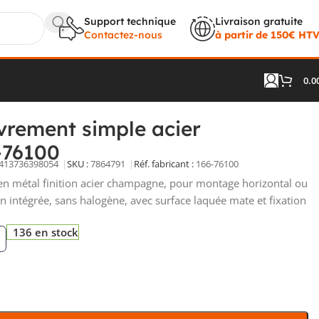
Support technique
Livraison gratuite
Contactez-nous
à partir de 150€ HT
0.0
166-76100
vrement simple acier
-76100
413736398054
SKU :
7864791
Réf. fabricant :
166-76100
n métal finition acier champagne, pour montage horizontal ou
ion intégrée, sans halogène, avec surface laquée mate et fixation
136 en stock