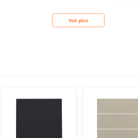
e régulier de l’appareillage, que ce soit dans le
ement de plaque de finition dans la même gamme.
Voir plus
ADAPTÉ
terieur courant
destinée aux environnements intérieurs où aucune
SANS 
n façade. Sa résistance au choc IK06 constitue un
itat et du tertiaire léger. Sa conception sans
chantiers recherchant des composants adaptés à
née.
ANTI-
 pour completer la gamme Niko
TYPE D
 compléter un appareillage de la collection Niko
e. Elle convient particulièrement aux projets de
EXÉCUT
souhaite transformer l’apparence d’un point