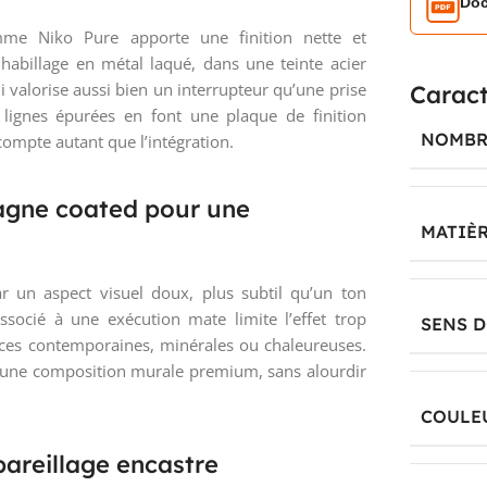
Doc
me Niko Pure apporte une finition nette et
habillage en métal laqué, dans une teinte acier
 valorise aussi bien un interrupteur qu’une prise
Caract
 lignes épurées en font une plaque de finition
NOMBR
compte autant que l’intégration.
pagne coated pour une
MATIÈ
r un aspect visuel doux, plus subtil qu’un ton
associé à une exécution mate limite l’effet trop
SENS 
iances contemporaines, minérales ou chaleureuses.
ns une composition murale premium, sans alourdir
COULE
areillage encastre