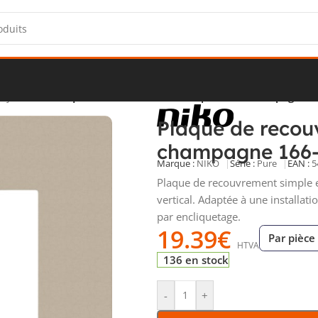
enjoliveurs
/
Plaque de recouvrement simple acier champagne 
Plaque de recou
champagne 166
Marque :
NIKO
Série :
Pure
EAN :
5
Plaque de recouvrement simple e
vertical. Adaptée à une installat
par encliquetage.
19.39
€
Par pièce
HTVA
136 en stock
-
+