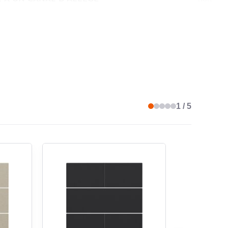
 À UNE INSTALLATION INTÉGRÉE
oui
HALOGÈNE
oui
1 / 5
BACTÉRIENNE
non
E TRAITEMENT DE LA SURFACE
laqué
ION DE LA SURFACE
mat