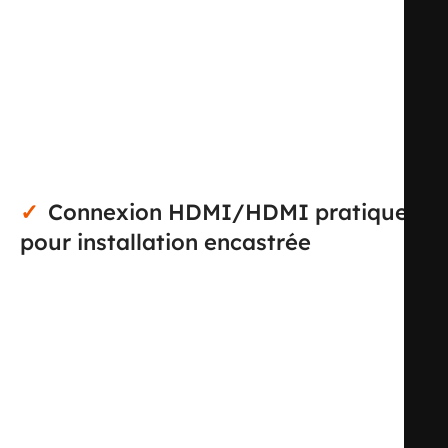
multimédia. Elle permet de dissimuler le passage d’un
câble HDMI dans un mur ou dans un meuble afin de
relier, par exemple, un téléviseur à un décodeur, une
console, un ordinateur ou un vidéoprojecteur. Son format
sobre et sa façade blanche s’intègrent facilement dans un
intérieur résidentiel comme dans un espace
professionnel.
Connexion HDMI/HDMI pratique
pour installation encastrée
Le mécanisme se présente sous la forme d’une plaque
centrale avec raccord HDMI/HDMI destinée à une pose
encastrée. La sortie est droite, ce qui facilite une
implantation propre dans une composition murale et
permet de conserver un rendu visuel épuré. À l’arrière,
un connecteur HDMI permet le raccordement du câble
correspondant pour réaliser une traversée murale