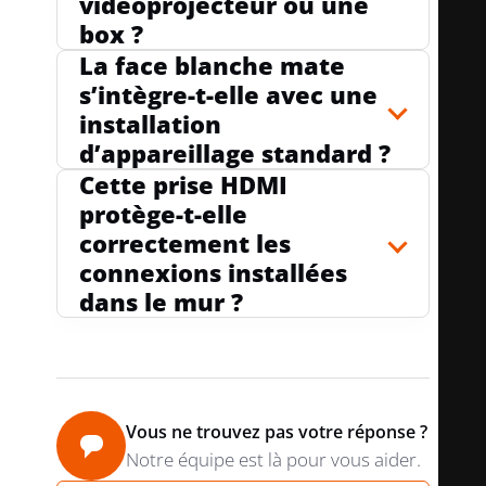
vidéoprojecteur ou une
box ?
La face blanche mate
LARGEUR D'APPAREIL
45 mm
s’intègre-t-elle avec une
installation
d’appareillage standard ?
HAUTEUR D'APPAREIL
Cette prise HDMI
45 mm
protège-t-elle
correctement les
connexions installées
PROFONDEUR MINIMALE DE LA BOÎTE
50
dans le mur ?
D'ENCASTREMENT
mm
PRODUCT CARBON
Estimation
FOOTPRINT (CO2)
Sonepar
Vous ne trouvez pas votre réponse ?
Notre équipe est là pour vous aider.