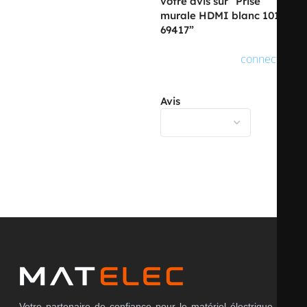
votre avis sur “Prise
murale HDMI blanc 101-
69417”
Vous devez être
connecté
pour publier un avis.
Avis
Il n’y a pas encore d’avis.
Votre partenaire de confiance pour le matériel électrique en