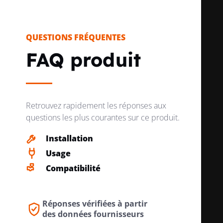
NUMÉRO RAL (SEMBLABLE)
9010
QUESTIONS FRÉQUENTES
FAQ produit
TRANSPARENT
non
Retrouvez rapidement les réponses aux
questions les plus courantes sur ce produit.
MODE DE FIXATION
Encliqueter
Installation
Usage
AVEC DÉCHARGE DE TRACTION
non
Compatibilité
Réponses vérifiées à partir
DOUILLES PROTÉGÉES
oui
des données fournisseurs