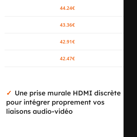
0-2
44.24
€
0%
3-5
43.36
€
2%
6-10
42.91
€
3%
11+
42.47
€
4%
Une prise murale HDMI discrète
pour intégrer proprement vos
liaisons audio-vidéo
Cette prise murale HDMI blanc est conçue pour créer un
point de connexion net et soigné entre vos équipements