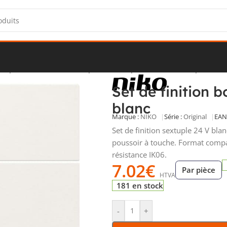
ns-poussoirs
/
Accessoires pour interrupteurs et boutons-poussoir
Set de finition 
blanc
Marque :
NIKO
Série :
Original
EAN 
Set de finition sextuple 24 V bl
poussoir à touche. Format compa
résistance IK06.
7.02
€
Par pièce
HTVA
181 en stock
-
+