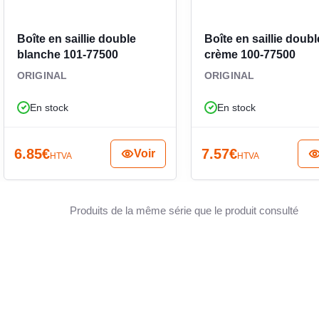
xtuple 24 V, destiné à compléter le mécanisme
rte ni voyant, ni symbole scannable, ni fonction
Boîte en saillie double
Boîte en saillie doubl
stème de bus. Avec son indice de protection IP41
blanche 101-77500
crème 100-77500
AVEC C
mécanisme et à la plaque compatible, il constitue
ORIGINAL
ORIGINAL
poste de commande mural à six poussoirs.
En stock
En stock
AVEC 
6.85
€
7.57
€
Voir
HTVA
HTVA
ADAPTÉ
Produits de la même série que le produit consulté
RÉSIST
LARGE