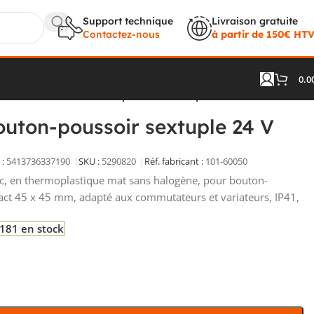
Support technique
Livraison gratuite
Contactez-nous
à partir de 150€ HT
0.0
s
/
Set de finition bouton-poussoir sextuple 24 V blanc
bouton-poussoir sextuple 24 V
:
5413736337190
SKU :
5290820
Réf. fabricant :
101-60050
anc, en thermoplastique mat sans halogène, pour bouton-
ct 45 x 45 mm, adapté aux commutateurs et variateurs, IP41,
181 en stock