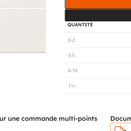
QUANTITÉ
0-2
3-5
6-10
11+
pour une commande multi-points
Docum