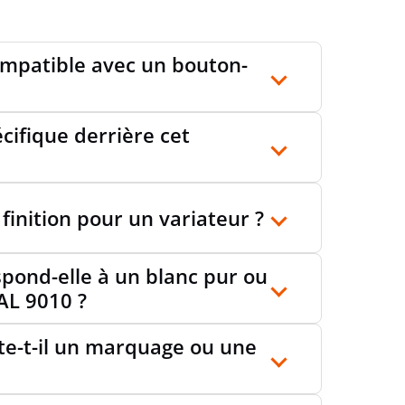
UR
45 mm
 compatible avec un bouton-
NDEUR
8 mm
cifique derrière cet
CT CARBON FOOTPRINT (CO2)
Estimation Sonepar
 finition pour un variateur ?
spond-elle à un blanc pur ou
AL 9010 ?
rte-t-il un marquage ou une