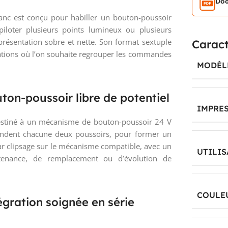
Doc
lanc est conçu pour habiller un bouton-poussoir
iloter plusieurs points lumineux ou plusieurs
ésentation sobre et nette. Son format sextuple
Caract
lations où l’on souhaite regrouper les commandes
MODÈL
on-poussoir libre de potentiel
IMPRE
estiné à un mécanisme de bouton-poussoir 24 V
mandent chacune deux poussoirs, pour former un
 clipsage sur le mécanisme compatible, avec un
UTILIS
tenance, de remplacement ou d’évolution de
COULE
égration soignée en série