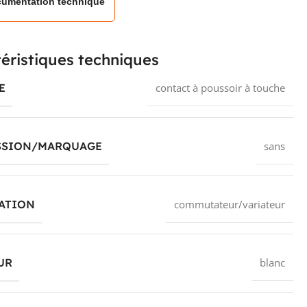
umentation technique
éristiques techniques
E
contact à poussoir à touche
SSION/MARQUAGE
sans
ATION
commutateur/variateur
UR
blanc