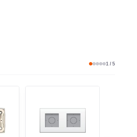
RE
matière synthétique
É DE MATIÈRE
thermoplastique
HALOGÈNE
oui
1 / 5
E TRAITEMENT DE LA SURFACE
non-traité
ION DE LA SURFACE
mat
BACTÉRIENNE
non