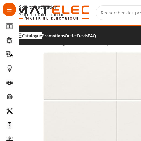
Skip to navigation
Skip to main content
Catalogue
Promotions
Outlet
Devis
FAQ
Accueil
/
Appareillage électrique
/
Interrupteurs et bouto