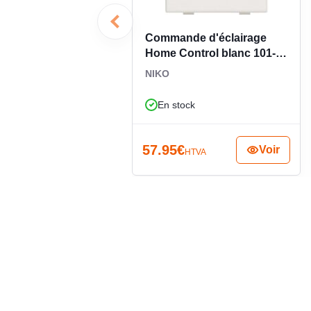
Un appareillage adapté aux usa
Commande d'éclairage
domotiques évolutifs
Home Control blanc 101-
51001
NIKO
Avec son indice de protection IP20, ce variateur inte
intérieur, dans des zones sèches. Il convient part
En stock
enrichir un système Philips Hue avec une command
pratique, il apporte une réponse pertinente aux 
variation lumineuse, tout en évitant de dépendre
57.95
€
Voir
HTVA
vocale. Pour un projet d’éclairage connecté bien 
cohérent, propre et simple à intégrer.