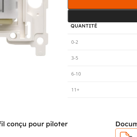
QUANTITÉ
0-2
3-5
6-10
11+
il conçu pour piloter
Docum