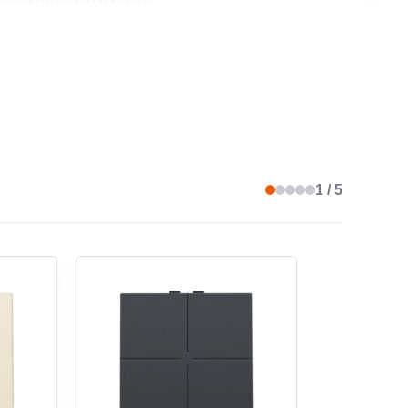
RDEMENT BUS INCL.
non
 DE POSTE SECONDAIRE
non
1 / 5
NDE SUR PLACE/MANUELLE
oui
FFICHAGE LED
non
ABLE COMME SUPPLÉMENT DE PUISSANCE
non