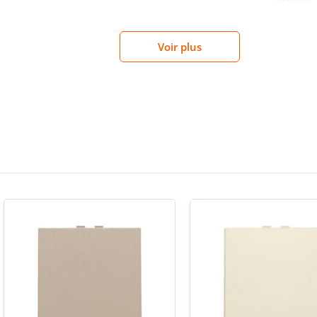
nivers d’éclairage connecté
Voir plus
n Zigbee Green Power en 2,4 GHz, avec antenne
RACCO
 des commandes d’éclairage connecté pensées pour
portée en intérieur peut atteindre jusqu’à 20 m
 des usages résidentiels. Les données techniques
ENTRÉE
ppareil KNX, LON ou Powernet, mais bien d’une
nté éclairage, avec commande locale manuelle
COMMA
es finitions Niko
laques de recouvrement Niko Pure, Niko Intense
AVEC A
x. Cette compatibilité permet d’harmoniser la
t dans le logement ou le local. L’enjoliveur et la
 qui laisse une vraie liberté de personnalisation
UTILIS
’il soit contemporain, sobre ou plus classique.