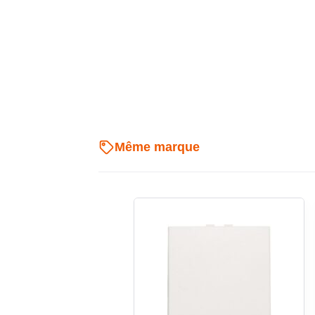
Communication Zigbee pour l’u
Ce variateur mural s’appuie sur une communicatio
intégrée. Il appartient donc pleinement à l’univers
dialoguer avec les équipements Hue compatibles. Sa 
selon l’environnement, ce qui convient à la majorité
indiquent par ailleurs qu’il ne s’agit pas d’un a
commande radio dédiée à un usage domotique orie
Même marque
directe.
Compatibilité esthétique avec l
Le mécanisme est conçu pour se combiner avec les p
et Niko Original, dans la finition de votre choi
commande avec le reste de l’appareillage mural présen
plaque de recouvrement sont à prévoir séparément, ce
pour adapter le rendu final au style de l’intérieur, qu