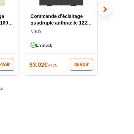
ge
Commande d'éclairage
Commande 
 DE PROTECTION (IP)
IP20
100-
quadruple anthracite 122-
quadruple
51004
blanc 154-
NIKO
NIKO
NDEUR MINIMALE DE LA BOÎTE
0
En stock
En stock
mm
ASTREMENT
83.02
€
83.02
€
Voir
Voir
HTVA
HTV
se