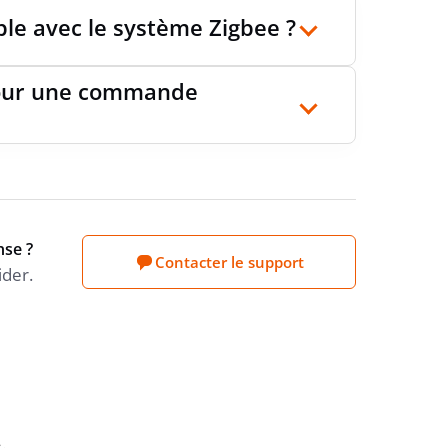
ble avec le système Zigbee ?
 pour une commande
nse ?
Contacter le support
ider.