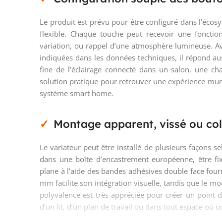
Le produit est prévu pour être configuré dans l’écos
flexible. Chaque touche peut recevoir une fonction
variation, ou rappel d’une atmosphère lumineuse. A
indiquées dans les données techniques, il répond au
fine de l’éclairage connecté dans un salon, une ch
solution pratique pour retrouver une expérience mura
système smart home.
Montage apparent, vissé ou coll
Le variateur peut être installé de plusieurs façons se
dans une boîte d’encastrement européenne, être fi
plane à l’aide des bandes adhésives double face fou
mm facilite son intégration visuelle, tandis que le m
polyvalence est très appréciée pour créer un point
d’un lit, d’un plan de travail ou dans tout espace où un