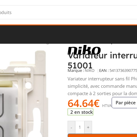
/
Commandes d’éclairage connecté
/
Variateur interrupteur sans 
Variateur interr
51001
Marque :
NIKO
EAN :
541373639077
Variateur interrupteur sans fil P
simplicité, avec commande manue
compacte à 2 sorties pour la dom
64.64
€
Par pièce
HTVA
2 en stock
-
+