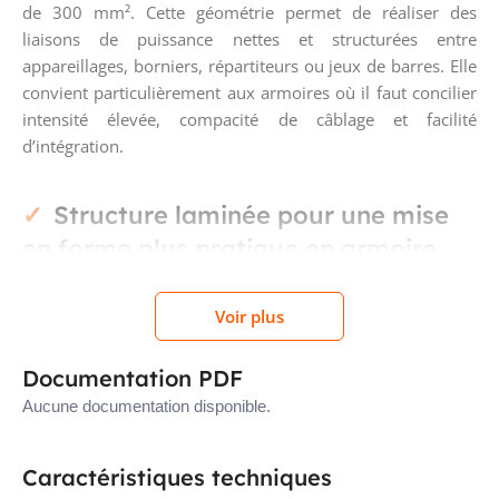
de 300 mm². Cette géométrie permet de réaliser des
liaisons de puissance nettes et structurées entre
appareillages, borniers, répartiteurs ou jeux de barres. Elle
convient particulièrement aux armoires où il faut concilier
intensité élevée, compacité de câblage et facilité
d’intégration.
Structure laminée pour une mise
en forme plus pratique en armoire
Sa structure lamellée comprend 6 lamelles en cuivre
Voir plus
étamé. Ce principe apporte la souplesse nécessaire pour
orienter la barre plus facilement qu’une barre rigide
Documentation PDF
traditionnelle, tout en conservant une tenue adaptée aux
usages de distribution électrique. En pratique, cela
Aucune documentation disponible.
simplifie le passage dans les volumes restreints, les
changements de direction et l’organisation interne des
Caractéristiques techniques
liaisons dans le tableau.