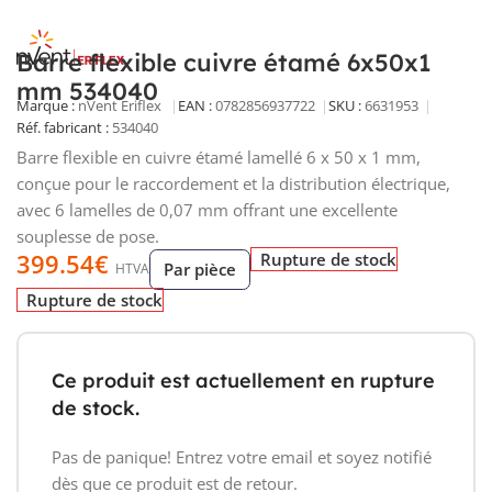
Barre flexible cuivre étamé 6x50x1
mm 534040
Marque :
nVent Eriflex
EAN :
0782856937722
SKU :
6631953
Réf. fabricant :
534040
Barre flexible en cuivre étamé lamellé 6 x 50 x 1 mm,
conçue pour le raccordement et la distribution électrique,
avec 6 lamelles de 0,07 mm offrant une excellente
souplesse de pose.
399.54
€
Rupture de stock
Par pièce
HTVA
Rupture de stock
Ce produit est actuellement en rupture
de stock.
Pas de panique! Entrez votre email et soyez notifié
dès que ce produit est de retour.