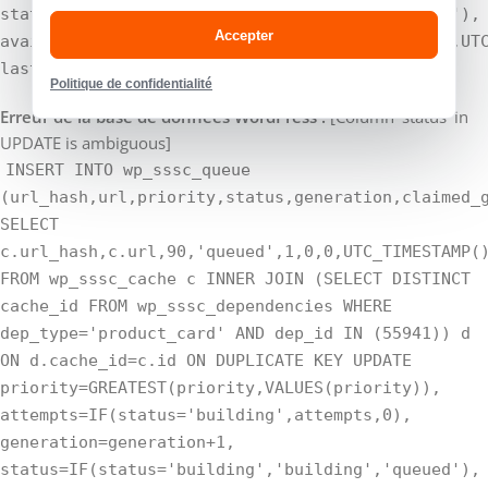
status=IF(status='building','building','queued'),
Accepter
available_at=IF(status='building',available_at,UT
last_error='', updated_at=UTC_TIMESTAMP()
Politique de confidentialité
Erreur de la base de données WordPress :
[Column 'status' in
UPDATE is ambiguous]
INSERT INTO wp_sssc_queue
(url_hash,url,priority,status,generation,claimed_
SELECT
c.url_hash,c.url,90,'queued',1,0,0,UTC_TIMESTAMP(
FROM wp_sssc_cache c INNER JOIN (SELECT DISTINCT
cache_id FROM wp_sssc_dependencies WHERE
dep_type='product_card' AND dep_id IN (55941)) d
ON d.cache_id=c.id ON DUPLICATE KEY UPDATE
priority=GREATEST(priority,VALUES(priority)),
attempts=IF(status='building',attempts,0),
generation=generation+1,
status=IF(status='building','building','queued'),