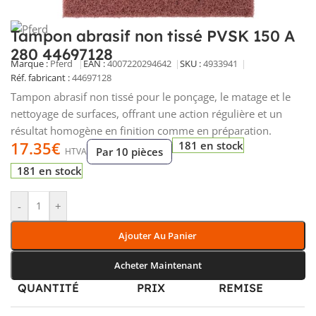
Tampon abrasif non tissé PVSK 150 A
280 44697128
Marque :
Pferd
EAN :
4007220294642
SKU :
4933941
Réf. fabricant :
44697128
Tampon abrasif non tissé pour le ponçage, le matage et le
nettoyage de surfaces, offrant une action régulière et un
résultat homogène en finition comme en préparation.
17.35
€
181 en stock
Par 10 pièces
HTVA
181 en stock
-
+
Ajouter Au Panier
Acheter Maintenant
QUANTITÉ
PRIX
REMISE