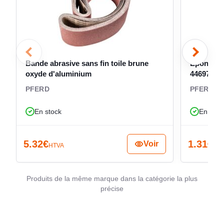
manuel pour obtenir un rendu plus propre, plus
homogène et plus nuancé sur métal, inox, aluminium,
plastique ou surface peinte, cette version constitue une
référence adaptée aux travaux de finition manuelle et de
nettoyage technique.
Bande abrasive sans fin toile brune
Éponge ab
oxyde d'aluminium
44697650
PFERD
PFERD
En stock
En stoc
5.32
€
1.31
€
Voir
HTVA
HT
Produits de la même marque dans la catégorie la plus
précise