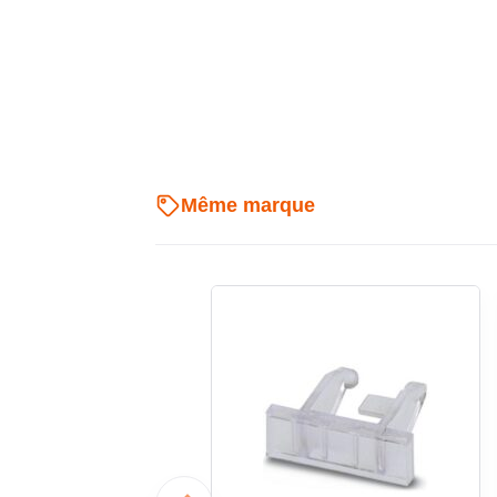
les différents éléments de signalisation utilisés sur sit
Montage adapté au repérage d
industriel
Ce repère de bornier est pensé pour les applicatio
fils et borniers industriels. Il convient aux ensemble
Même marque
accélérer le câblage, fluidifier les contrôles et rendr
choix pertinent pour les tableaux, coffrets et ar
électrique standardisé.
Matière sans halogène pour les 
exigeantes
La composition sans halogène répond à une attente
où le choix des accessoires de repérage partici
contraintes de l’installation. Cet élément compl
professionnels recherchant un repérage de bornier pr