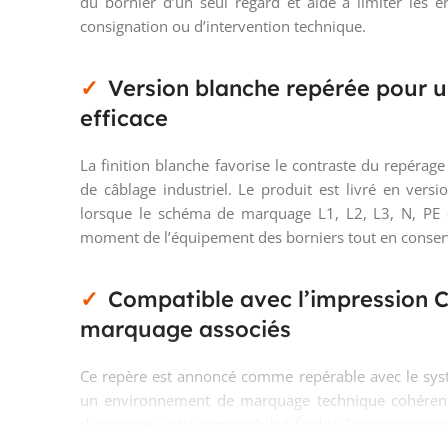
du bornier d’un seul regard et aide à limiter les 
consignation ou d’intervention technique.
Version blanche repérée pour un
efficace
La finition blanche favorise le contraste du repérag
de câblage industriel. Le produit est livré en versi
lorsque le schéma de marquage L1, L2, L3, N, PE e
moment de l’équipement des borniers tout en conserv
Compatible avec l’impression C
marquage associés
Ce repère est annoncé comme repérable avec le syst
un environnement de marquage technique cohérent.
d’armoires, cette compatibilité facilite l’organisation