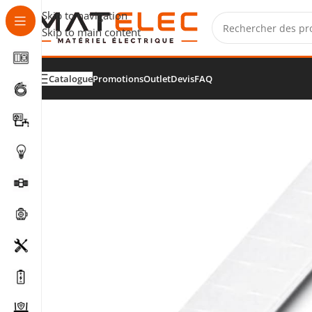
Skip to navigation
Skip to main content
Catalogue
Promotions
Outlet
Devis
FAQ
Accueil
/
Matériel industriel
/
Raccordement d'automati