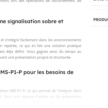
erreurs lors des opérations de raccordement, de
PRODU
e signalisation sobre et
e et s’intègre facilement dans les environnements
on repérée, ce qui en fait une solution pratique
st déjà défini. Vous gagnez ainsi du temps au
ant une présentation propre et structurée.
MS-P1-P pour les besoins de
ème CMS-P1-P, ce qui permet de l’intégrer dans
 Dans une logique d’atelier ou de préparation
 des accessoires de repérage et la continuité entre