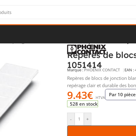
sme
/
Repérage fils et borniers industriels
/
Repères de blocs de jo
Repères de bloc
1051414
Marque :
PHOENIX CONTACT
EAN :
Repères de blocs de jonction bla
repérage clair et durable des born
9.43
€
Par 10 pièce
HTVA
528 en stock
-
+