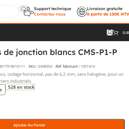
Support technique
Livraison gratuite
Contactez-nous
à partir de 150€ HT
0.0
nction blancs CMS-P1-P 1051414
s de jonction blancs CMS-P1-P
4017918016111
SKU :
3348354
Réf. fabricant :
1051414
ncs, codage horizontal, pas de 6,2 mm, sans halogène, pour un
iers industriels.
528 en stock
s
Ajouter Au Panier