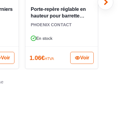
rniers
Porte-repère réglable en
Porte-repè
hauteur pour barrette
barrette d
1004348
PHOENIX CONTACT
PHOENIX C
En stock
En stock
1.06
€
35.54
€
Voir
Voir
HTVA
HTV
se