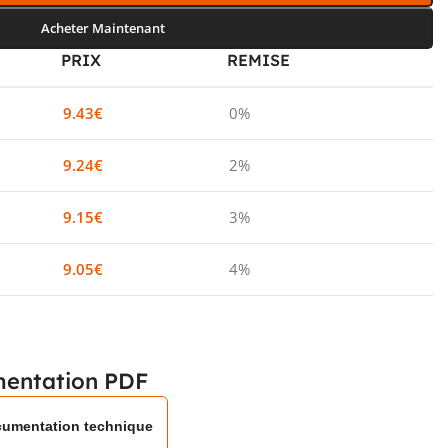
Acheter Maintenant
PRIX
REMISE
9.43
€
0%
9.24
€
2%
9.15
€
3%
9.05
€
4%
entation PDF
umentation technique