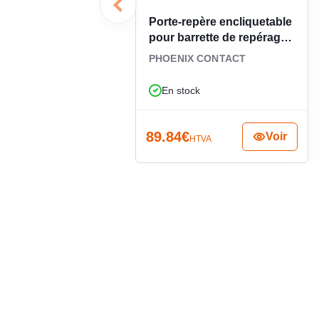
électrique industriel.
Porte-repère encliquetable
pour barrette de repérage
1004306
PHOENIX CONTACT
En stock
89.84
€
Voir
HTVA