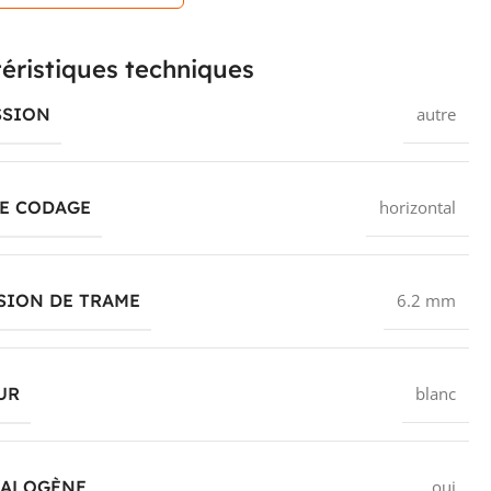
éristiques techniques
SSION
autre
DE CODAGE
horizontal
SION DE TRAME
6.2 mm
UR
blanc
HALOGÈNE
oui