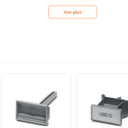
e.
Voir plus
e borniers en environnement
ns de raccordement d’automatisme et de repérage
s où la lisibilité du bornier est essentielle pour
e les interventions futures plus directes. C’est un
moires nécessitant un marquage de distribution
installations techniques
 fréquente dans les environnements techniques
pe à une sélection de composants adaptée aux
ète les critères de choix habituels pour les
écis, fonctionnel et bien intégré à leur matériel