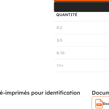
QUANTITÉ
0-2
3-5
6-10
11+
é-imprimés pour identification
Docum
Doc