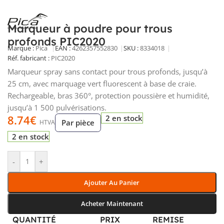
Marqueur à poudre pour trous
profonds PIC2020
Marque :
Pica
EAN :
4262357552830
SKU :
8334018
Réf. fabricant :
PIC2020
Marqueur spray sans contact pour trous profonds, jusqu’à
25 cm, avec marquage vert fluorescent à base de craie.
Rechargeable, bras 360°, protection poussière et humidité,
jusqu’à 1 500 pulvérisations.
8.74
€
2 en stock
Par pièce
HTVA
2 en stock
-
+
Ajouter Au Panier
Acheter Maintenant
QUANTITÉ
PRIX
REMISE