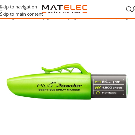
Skip to navigation
Skip to main content
Outillage
/
Mesure, traçage et marquage
/
Accessoires de repérage