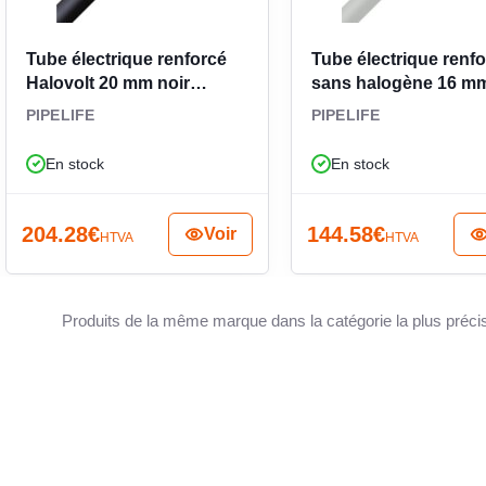
rganiser et protéger les
Tube électrique renforcé
Tube électrique renf
TEMPÉR
Halovolt 20 mm noir
sans halogène 16 mm
ntérieur de 21,6 mm, ce tube permet d’organiser
1196042900
clair
PIPELIFE
PIPELIFE
onfortable pour de nombreuses installations
rsque l’on recherche un tube PVC rigide gris clair
INSTAL
En stock
En stock
ne protection continue des conducteurs et une
ns recourir à une solution souple.
204.28
€
144.58
€
Voir
HTVA
HTVA
NUMÉR
Produits de la même marque dans la catégorie la plus préci
TERRE
AVEC I