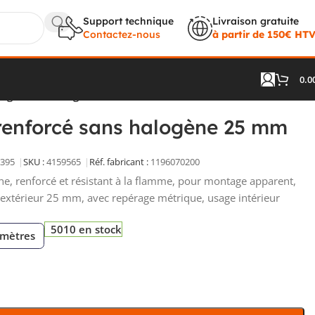
Support technique
Livraison gratuite
Contactez-nous
à partir de 150€ HT
0.0
logène 25 mm gris clair
 renforcé sans halogène 25 mm
395
SKU :
4159565
Réf. fabricant :
1196070200
ène, renforcé et résistant à la flamme, pour montage apparent,
 extérieur 25 mm, avec repérage métrique, usage intérieur
5010 en stock
 mètres