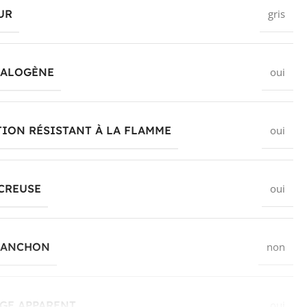
UR
gris
HALOGÈNE
oui
ION RÉSISTANT À LA FLAMME
oui
CREUSE
oui
MANCHON
non
GE APPARENT
oui