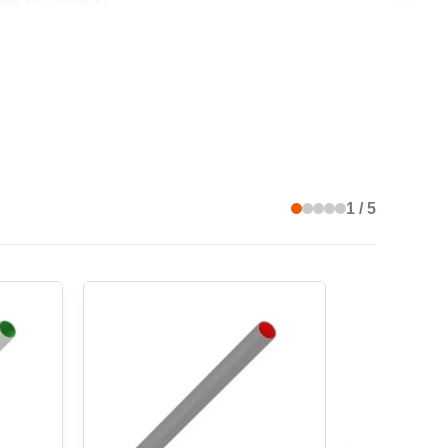
IS
oui
LATION DE BÉTON
non
1 / 5
 INTÉRIEURE À HAUTE GLISSANCE
non
GE SOUS CRÉPI
oui
LATION DE MACHINE ET D'APPAREILS
oui