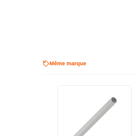
Pose facilitée en apparent, sou
sous-sol
Ce tube électrique rigide 25 mm est compatible a
apparent, pose sous crépi et mise en œuvre en
d’uniformiser le chantier avec un même type de condu
de manchon intégré laisse le choix des accessoires d
qui simplifie l’adaptation aux longueurs et aux chang
Même marque
Repérage visuel sobre avec fini
Sa finition gris clair RAL 7035 s’intègre facilement 
résidentiels où l’on souhaite conserver un rendu di
facilite aussi l’harmonisation avec de nombreux acc
métrique présent sur le tube apporte un avantage 
du calepinage et de la préparation des longueurs sur s