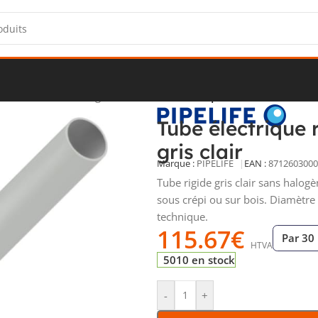
 accessoire
/
Tubes rigides PVC
/
Tube électrique renforcé sans ha
Tube électrique
gris clair
Marque :
PIPELIFE
EAN :
8712603000
Tube rigide gris clair sans halog
sous crépi ou sur bois. Diamètre
technique.
115.67
€
Par 30
HTVA
5010 en stock
-
+