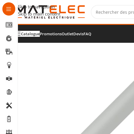
Skip to navigation
Skip to main content
Catalogue
Promotions
Outlet
Devis
FAQ
Accueil
/
Installation, fixation et raccordement
/
Tubes et