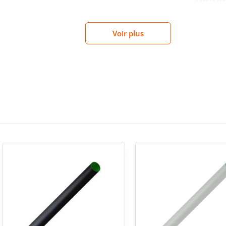
s crépi ou dans les zones de
Voir plus
SUR BO
vec plusieurs modes d’installation : montage
 zone de sous-sol. Cette polyvalence permet
it sur différentes parties du bâtiment. L’absence
INSTAL
e raccordement selon la configuration retenue, ce
ements de direction prévus sur le réseau.
COUCHE
tion gris clair RAL 7035
dans les environnements techniques, tertiaires ou
scret et propre en pose apparente. Cette teinte
MONTA
essoires et équipements électriques. Le marquage
pratique supplémentaire au moment de la coupe,
ite.
INSTAL