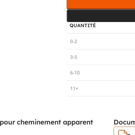
QUANTITÉ
0-2
3-5
6-10
11+
cé pour cheminement apparent
Docum