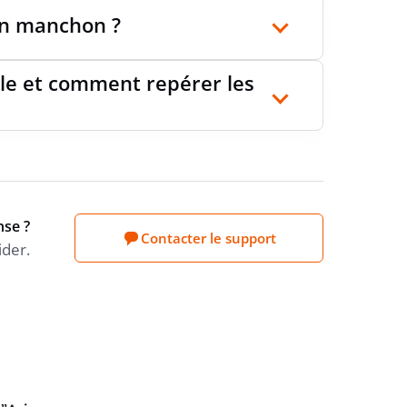
 un manchon ?
ile et comment repérer les
nse ?
Contacter le support
ider.