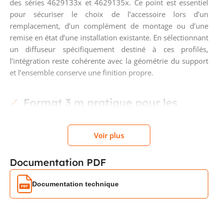
des séries 4629133x et 4629135x. Ce point est essentiel
pour sécuriser le choix de l’accessoire lors d’un
remplacement, d’un complément de montage ou d’une
remise en état d’une installation existante. En sélectionnant
un diffuseur spécifiquement destiné à ces profilés,
l’intégration reste cohérente avec la géométrie du support
et l’ensemble conserve une finition propre.
Format 3 m pratique pour les
longueurs continues
Voir plus
Avec sa longueur de 3 mètres, ce diffuseur répond
particulièrement bien aux réalisations linéaires où l’on
Documentation PDF
souhaite limiter les jonctions. Ce format est intéressant
pour les agencements muraux, les linéaires sous meubles,
Documentation technique
les intégrations dans le mobilier, les corniches lumineuses
ou les installations techniques où la continuité visuelle
compte autant que le résultat d’éclairage. Moins de coupes