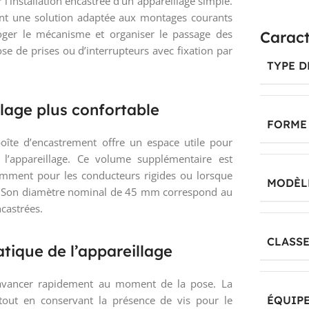
l’installation encastrée d’un appareillage simple.
nt une solution adaptée aux montages courants
oger le mécanisme et organiser le passage des
Caract
ose de prises ou d’interrupteurs avec fixation par
TYPE 
age plus confortable
FORME
îte d’encastrement offre un espace utile pour
 l’appareillage. Ce volume supplémentaire est
tamment pour les conducteurs rigides ou lorsque
MODÈL
îte. Son diamètre nominal de 45 mm correspond au
ncastrées.
CLASSE
atique de l’appareillage
d’avancer rapidement au moment de la pose. La
 tout en conservant la présence de vis pour le
ÉQUIP