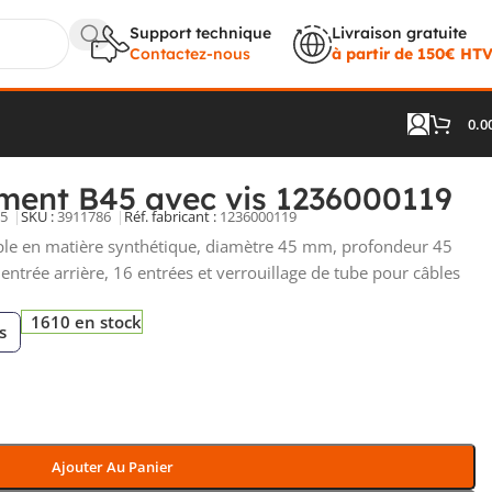
Support technique
Livraison gratuite
Contactez-nous
à partir de 150€ HT
0.0
 avec vis 1236000119
ement B45 avec vis 1236000119
5
SKU :
3911786
Réf. fabricant :
1236000119
ple en matière synthétique, diamètre 45 mm, profondeur 45
ntrée arrière, 16 entrées et verrouillage de tube pour câbles
1610 en stock
s
Ajouter Au Panier