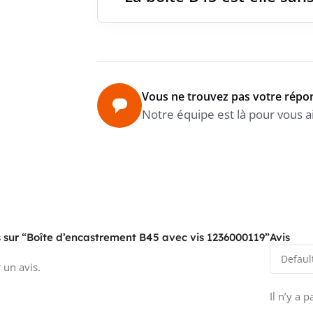
ENTRÉE
NOMBR
Vous ne trouvez pas votre répo
Notre équipe est là pour vous a
NOMBR
SANS 
is sur “Boîte d’encastrement B45 avec vis 1236000119”
Avis
 un avis.
TYPE D
Il n’y a 