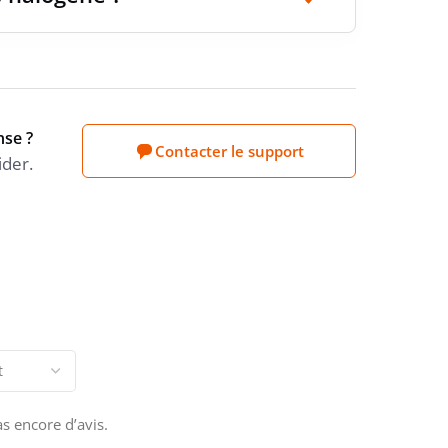
 ARRIÈRE
oui
E D'ENTRÉES
16
nse ?
Contacter le support
ider.
E D'EMBOUTS FOURNIS
0
HALOGÈNE
oui
E TRAITEMENT DE LA SURFACE
non-traité
pas encore d’avis.