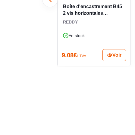
l’électricien comme pour l’installateur, elle const
Boîte d'encastrement B45
d’encastrement 45 mm avec vis, prête à répondre aux 
2 vis horizontales
1236002121
REDDY
En stock
9.08
€
Voir
HTVA