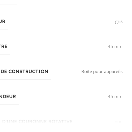
UR
gris
TRE
45 mm
 DE CONSTRUCTION
Boite pour appareils
NDEUR
45 mm
É D'UNE COURONNE ROTATIVE
non