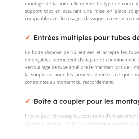
montage de la boîte elle-même. Ce type de conception
support tout en assurant une mise en place soign
compatible avec les usages classiques en encastreme
Entrées multiples pour tubes d
La boîte dispose de 16 entrées et accepte les tub
défonçables permettent d’adapter le cheminement se
verrouillage de tube améliore le maintien lors de l’in
la souplesse pour les arrivées directes, ce qui sim
contraintes au moment du raccordement.
Boîte à coupler pour les monta
Prévue pour être couplée, cette boîte d’encastrement
plusieurs postes. Cette caractéristique permet d’a
implantation régulière, tout en gardant une base hom
ou tertiaires légers, c’est un avantage pratique lors