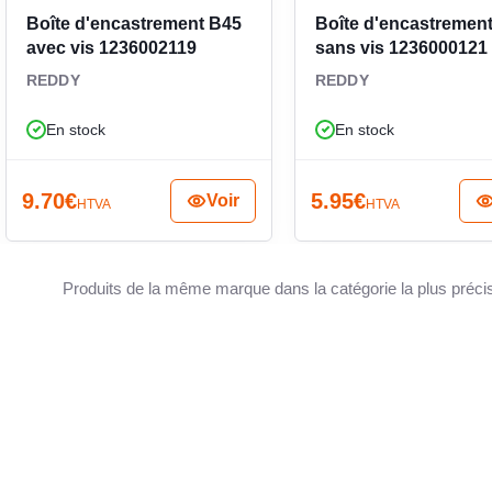
itue un choix pertinent lorsqu’il faut une boîte
Boîte d'encastrement B45
Boîte d'encastremen
POUR N
contraintes de pose les plus courantes.
avec vis 1236002119
sans vis 1236000121
REDDY
REDDY
MATIÈ
En stock
En stock
9.70
€
5.95
€
Voir
HTVA
HTVA
AVEC D
Produits de la même marque dans la catégorie la plus préci
TRAVER
DÉFON
TRAVER
D'ÉTAN