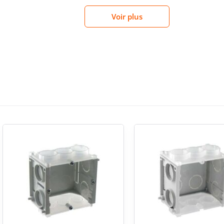
Voir plus
À COU
alogène pour l’installation
LONGU
 boîte est destinée à une utilisation en encastré
ise, sans équipement additionnel ni couvercle
nique efficace derrière l’appareillage. La structure
LARGE
 sans blindage, sans couronne rotative et sans
laire à sélectionner pour les besoins standard
FIXATI
s courantes
79 mm de largeur, cette boîte pour appareils
PROFO
e. Son format simple facilite le repérage et la
antation adaptée aux poses individuelles. Pour