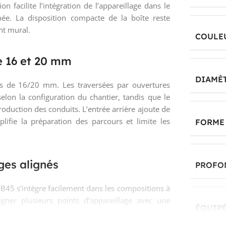
 facilite l’intégration de l’appareillage dans le
ée. La disposition compacte de la boîte reste
nt mural.
COULE
e 16 et 20 mm
DIAMÈ
es de 16/20 mm. Les traversées par ouvertures
lon la configuration du chantier, tandis que le
troduction des conduits. L’entrée arrière ajoute de
plifie la préparation des parcours et limite les
FORME
ges alignés
PROFO
 B45 s’intègre facilement dans les compositions à
ligner plusieurs points d’appareillage avec une
ÉQUIP
ogène sur le mur. Pour les chantiers résidentiels
qu’il faut préparer des ensembles cohérents dès la