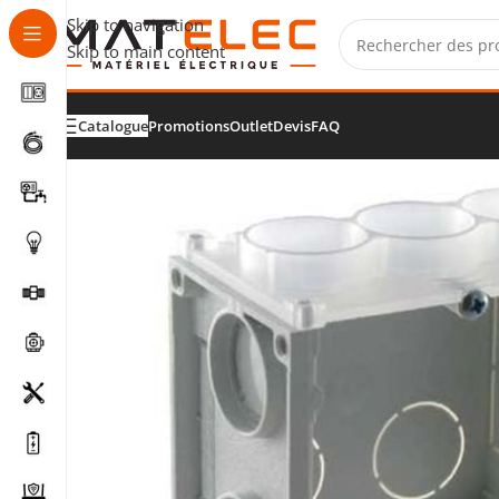
Skip to navigation
Skip to main content
Catalogue
Promotions
Outlet
Devis
FAQ
Accueil
/
Installation, fixation et raccordement
/
Boîtes d