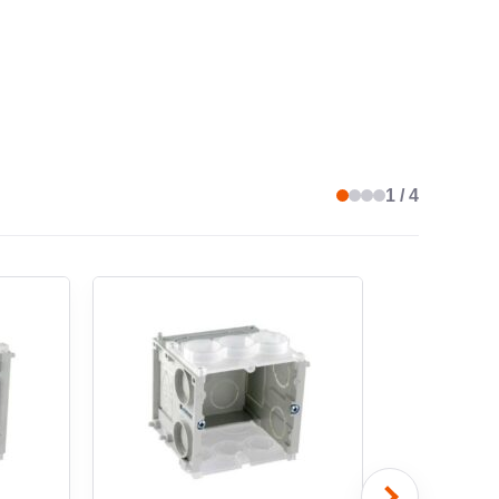
PLER
oui
EUR
71 mm
1 / 4
UR
79 mm
ON DES APPAREILS
écarter
NDEUR FACE INTERIEURE
45 mm