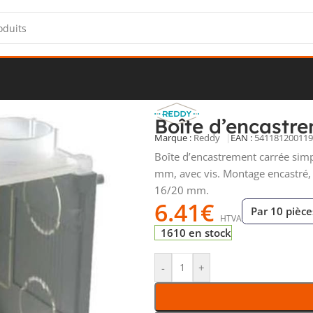
’encastrement
/
Boîtes d’encastrement
/
Boîte d’encastrement B45
Boîte d’encastr
Marque :
Reddy
EAN :
541181200119
Boîte d’encastrement carrée sim
mm, avec vis. Montage encastré, e
16/20 mm.
6.41
€
Par 10 pièce
HTVA
1610 en stock
-
+