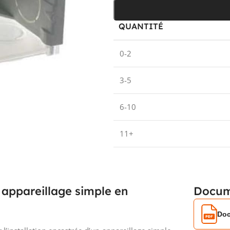
QUANTITÉ
0-2
3-5
6-10
11+
appareillage simple en
Docum
Doc