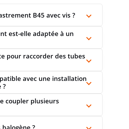
castrement B45 avec vis ?
SÉE DE BOÎTIER PAR UNE TUBULURE
non
nt est-elle adaptée à un
SÉE DE BOÎTIER PAR UNE MEMBRANE À
non
UX
îte pour raccorder des tubes
IAMÈTRE DE TUBE
16/20 mm
patible avec une installation
 ?
ILLAGE DE TUBE
oui
e coupler plusieurs
ILLAGE DE TUBE EN OPTION
non
s halogène ?