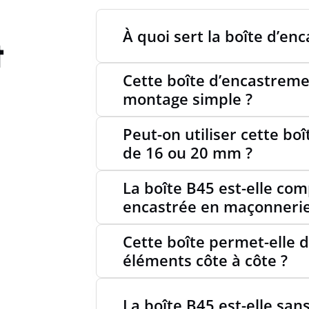
À quoi sert la boîte d’en
TRAVER
t
Cette boîte d’encastreme
TRAVER
montage simple ?
NIVEA
Peut-on utiliser cette bo
de 16 ou 20 mm ?
POUR D
La boîte B45 est-elle com
encastrée en maçonnerie
VERROU
Cette boîte permet-elle d
éléments côte à côte ?
VERROU
La boîte B45 est-elle san