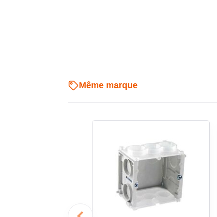
phase d’encastrement.
Construction synthétique sans h
intérieure
Fabriquée en matière synthétique sans halogène, cette
Même marque
avec un indice de protection IP2X. Sa finition gr
fonctionnel, va à l’essentiel pour une intégration tech
est pensée pour recevoir un insert pour appareil,
accessoires superflus, ce qui en fait une boîte c
d’installation.
Dimensions adaptées aux pose
Avec ses dimensions de 71 mm de longueur pour 
conserve un encombrement maîtrisé dans la maçonneri
préparation sur chantier, tout en offrant une impl