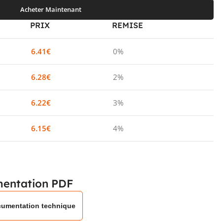
Acheter Maintenant
PRIX
REMISE
6.41
€
0%
6.28
€
2%
6.22
€
3%
6.15
€
4%
entation PDF
umentation technique