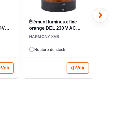
Élément lumineux fixe
Élément l
4V
orange DEL 230 V AC
flash 230
XVBC2M5
HARMONY XVB
HARMONY 
Rupture de stock
Rupture d
184.65
€
Voir
Voir
H