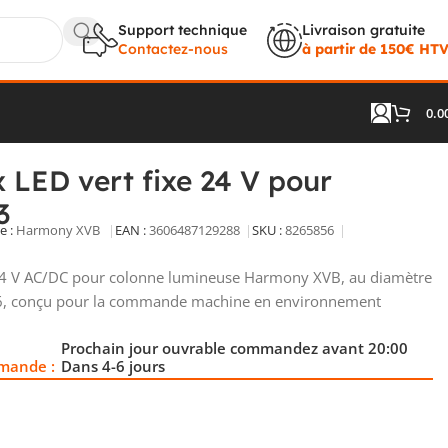
Support technique
Livraison gratuite
Contactez-nous
à partir de 150€ HT
0.0
onne XVB7C23
 LED vert fixe 24 V pour
3
e :
Harmony XVB
EAN :
3606487129288
SKU :
8265856
24 V AC/DC pour colonne lumineuse Harmony XVB, au diamètre
66, conçu pour la commande machine en environnement
Prochain jour ouvrable commandez avant 20:00
mande :
Dans 4-6 jours