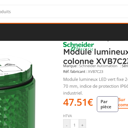
nes lumineuses
/
Module lumineux LED vert fixe 24 V pour col
Module lumineux
colonne XVB7C2
Marque :
Schneider Automation
Séri
Réf. fabricant :
XVB7C23
Module lumineux LED vert fixe 
70 mm, indice de protection IP
industriel.
47.51
€
Sur
Par
com
pièce
HTVA
-
+