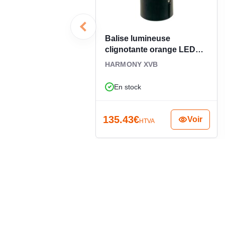
pour l’intégrateur, cela contribue à limiter les inte
tout en conservant une indication nette et instantanée
de signalisation visuelle cohérente pour les aut
Balise lumineuse
industriel.
clignotante orange LED
230V AC XVBL1M5
HARMONY XVB
En stock
135.43
€
Voir
HTVA