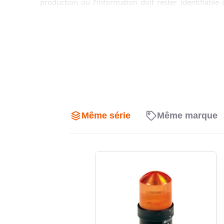
production où l’information doit rester identifiable à
participent à une lecture rapide du signal sur la colo
les machines ou installations où la visibilité de l
environnements dynamiques ou chargés visuellemen
Protection IP66 pour ateliers, 
Son indice de protection IP66 permet l’utilisation 
aux projections d’eau. Ce niveau de protection le r
Même série
Même marque
équipements de process, convoyeurs, machines d’emb
doit rester opérationnelle malgré les contraintes ext
lumineuse est installée au plus près de la machine o
Technologie LED pour maintenan
immédiate
L’emploi d’une source LED apporte un avantage conc
l’usage, sans recours à une lampe traditionnelle à