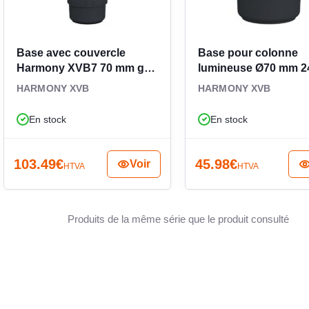
rventions de maintenance sur la colonne lumineuse
 de l’état surveillé. Le résultat est une solution
omatismes, la commande machine et le matériel
Base avec couvercle
Base pour colonne
Harmony XVB7 70 mm gris
lumineuse Ø70 mm 2
XVB7C21M
gris XVB7C21B
HARMONY XVB
HARMONY XVB
En stock
En stock
103.49
€
45.98
€
Voir
HTVA
HTVA
Produits de la même série que le produit consulté