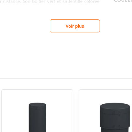
COULEU
 distance. Son boîtier vert et sa lentille colorée
nne. Ce format est particulièrement pertinent pour
’état doit rester immédiate, y compris dans des
t.
LAMPE
Voir plus
lignes et zones exposées
FRÉQU
dans des environnements soumis aux poussières et
end pertinent pour les ateliers de fabrication,
allage ou zones techniques où la signalisation
PRODU
érieures. C’est un choix adapté lorsque la colonne
(CO2)
u dans une ambiance industrielle exigeante.
ce réduite et lecture
ret en exploitation : une signalisation prête à
 remplacer fréquemment. Pour l’exploitant comme