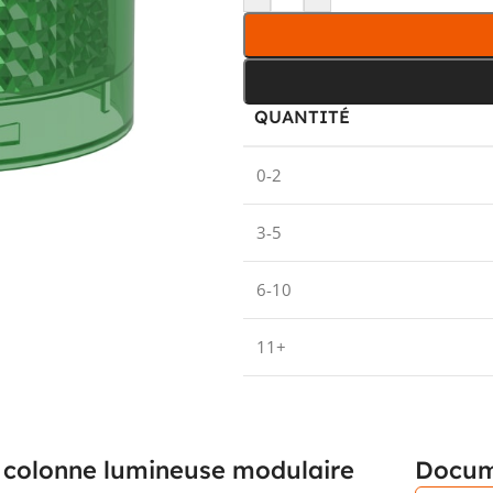
QUANTITÉ
0-2
3-5
6-10
11+
r colonne lumineuse modulaire
Docum