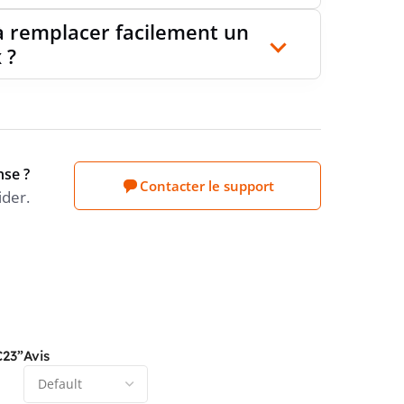
 à remplacer facilement un
 ?
nse ?
Contacter le support
ider.
C23”
Avis