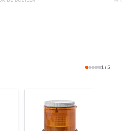
R DE BOÎTIER
vert
LED
ENCE DE RÉPÉTITION PARAMÉTRABLE
non
1 / 5
CT CARBON FOOTPRINT
Déclaration du
fournisseur