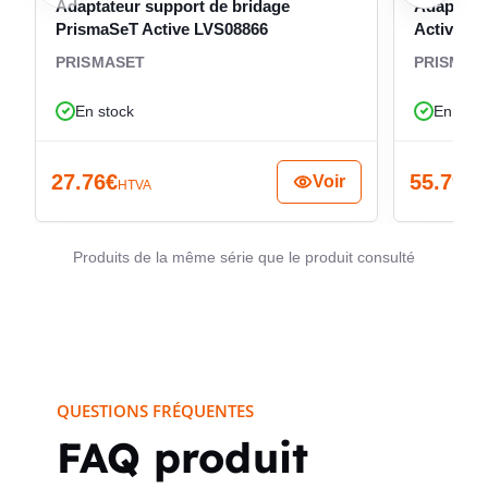
tableau de distribution électrique avec un habillage
Adaptateur support de bridage
Adaptate
PrismaSeT Active LVS08866
Active L
conforme à l’architecture PrismaSeT P.
PRISMASET
PRISMAS
En stock
En stoc
27.76
€
55.79
€
Voir
HTVA
H
Produits de la même série que le produit consulté
QUESTIONS FRÉQUENTES
FAQ produit