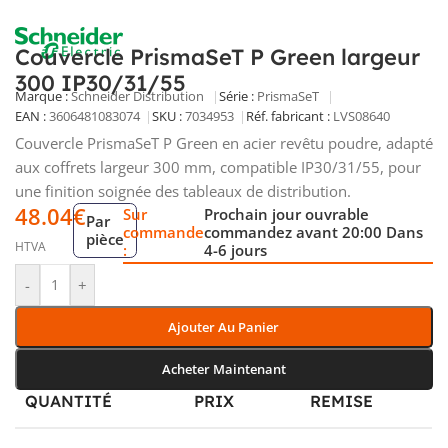
Couvercle PrismaSeT P Green largeur
300 IP30/31/55
Marque :
Schneider Distribution
Série :
PrismaSeT
EAN :
3606481083074
SKU :
7034953
Réf. fabricant :
LVS08640
Couvercle PrismaSeT P Green en acier revêtu poudre, adapté
aux coffrets largeur 300 mm, compatible IP30/31/55, pour
une finition soignée des tableaux de distribution.
48.04
€
Sur
Prochain jour ouvrable
Par
commande
commandez avant 20:00 Dans
pièce
HTVA
:
4-6 jours
-
+
Ajouter Au Panier
Acheter Maintenant
QUANTITÉ
PRIX
REMISE