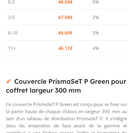
0-2
48.04
€
0%
3-5
47.08
€
2%
6-10
46.60
€
3%
11+
46.12
€
4%
Couvercle PrismaSeT P Green pour
coffret largeur 300 mm
Ce couvercle PrismaSeT P Green est conçu pour se fixer sur
la partie haute de chaque châssis en largeur 300 mm au
sein d’un tableau de distribution PrismaSeT P. Il s’intègre
dans les ensembles de face avant de la gamme et
contribue à une finition propre, lisible et homogène du