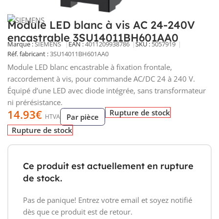
Module LED blanc à vis AC 24-240V
encastrable 3SU14011BH601AA0
Marque :
SIEMENS
EAN :
4011209938786
SKU :
5057919
Réf. fabricant :
3SU14011BH601AA0
Module LED blanc encastrable à fixation frontale,
raccordement à vis, pour commande AC/DC 24 à 240 V.
Équipé d’une LED avec diode intégrée, sans transformateur
ni préré­sistance.
14.93
€
Rupture de stock
Par pièce
HTVA
Rupture de stock
Ce produit est actuellement en rupture
de stock.
Pas de panique! Entrez votre email et soyez notifié
dès que ce produit est de retour.