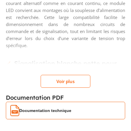
courant alternatif comme en courant continu, ce module
LED convient aux montages où la souplesse d’alimentation
est recherchée. Cette large compatibilité facilite le
dimensionnement dans de nombreux circuits de
commande et de signalisation, tout en limitant les risques
d’erreur lors du choix d’une variante de tension trop
spécifique.
Signalisation blanche nette pour
les fonctions visuelles
Voir plus
La couleur blanche du luminaire convient parfaitement aux
fonctions de repérage, d’éclairage de voyant ou
Documentation PDF
d’indication visuelle nécessitant une lecture claire. Dans un
environnement de commande, elle permet d’obtenir un
Documentation technique
rendu lumineux sobre et précis, adapté aux panneaux,
boîtes à boutons et ensembles de commande où la lisibilité
visuelle doit rester immédiate.