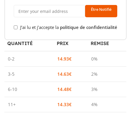
Être Notifié
J’ai lu et j’accepte la
politique de confidentialité
QUANTITÉ
PRIX
REMISE
0-2
14.93
€
0%
3-5
14.63
€
2%
6-10
14.48
€
3%
11+
14.33
€
4%