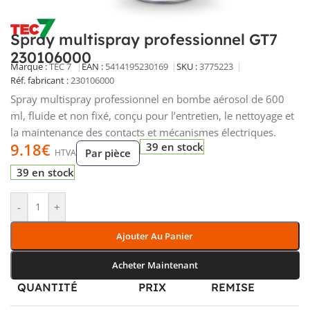
Spray multispray professionnel GT7
230106000
Marque :
TEC 7
EAN :
5414195230169
SKU :
3775223
Réf. fabricant :
230106000
Spray multispray professionnel en bombe aérosol de 600
ml, fluide et non fixé, conçu pour l’entretien, le nettoyage et
la maintenance des contacts et mécanismes électriques.
9.18
€
39 en stock
Par pièce
HTVA
39 en stock
-
+
Ajouter Au Panier
Acheter Maintenant
QUANTITÉ
PRIX
REMISE