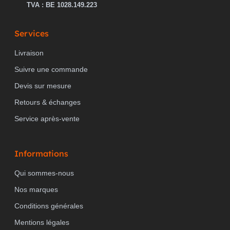
TVA : BE 1028.149.223
Services
COMPATIBLE AVEC APPLE HOMEKIT
non
Livraison
Suivre une commande
COMPATIBLE AVEC GOOGLE ASSISTANT
non
Devis sur mesure
Retours & échanges
Service après-vente
COMPATIBLE AVEC AMAZON ALEXA
non
Informations
POSSIBLE SUPPORT IFTTT
oui
Qui sommes-nous
Nos marques
Conditions générales
TENSION NOMINALE
220...240 V
Mentions légales