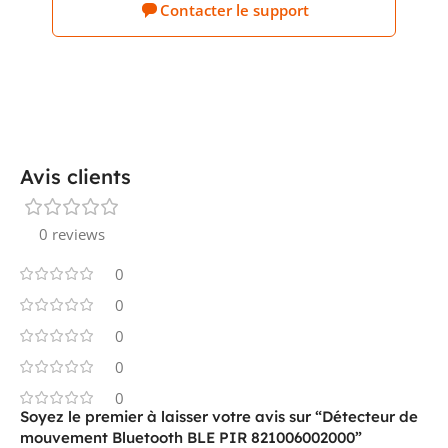
Contacter le support
CLASSE DE PROTECTION (IP)
IP20
RÉSISTANCE AU CHOC
IK02
Avis clients
TYPE DE TENSION
AC
0 reviews
0
FRÉQUENCE
50...60 Hz
0
0
0
DURÉE D'ENCLENCHEMENT MIN.
5 s
0
Soyez le premier à laisser votre avis sur “Détecteur de
mouvement Bluetooth BLE PIR 821006002000”