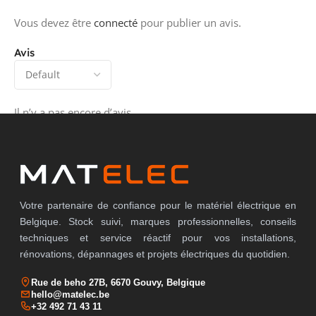
SENSIBILITÉ LUMINEUSE
0...1500 lx
Vous devez être
connecté
pour publier un avis.
Avis
LARGEUR
92 mm
Il n’y a pas encore d’avis.
HAUTEUR
65.4 mm
PROFONDEUR
65.4 mm
Votre partenaire de confiance pour le matériel électrique en
Belgique. Stock suivi, marques professionnelles, conseils
techniques et service réactif pour vos installations,
TEMPÉRATURE AMBIANTE
-20...30 °C
rénovations, dépannages et projets électriques du quotidien.
Rue de beho 27B, 6670 Gouvy, Belgique
hello@matelec.be
DIAMÈTRE
92 mm
+32 492 71 43 11