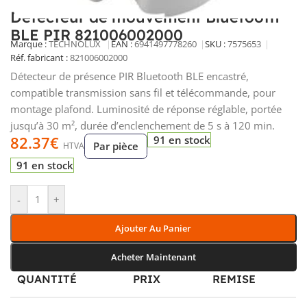
Détecteur de mouvement Bluetooth
BLE PIR 821006002000
Marque :
TECHNOLUX
EAN :
6941497778260
SKU :
7575653
Réf. fabricant :
821006002000
Détecteur de présence PIR Bluetooth BLE encastré,
compatible transmission sans fil et télécommande, pour
montage plafond. Luminosité de réponse réglable, portée
jusqu’à 30 m², durée d’enclenchement de 5 s à 120 min.
82.37
€
91 en stock
Par pièce
HTVA
91 en stock
-
+
Ajouter Au Panier
Acheter Maintenant
QUANTITÉ
PRIX
REMISE