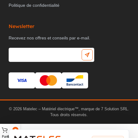
Politique de confidentialité
AVEC CAPTEUR ACOUSTIQUE
non
Newsletter
Recevez nos offres et conseils par e-mail.
COMPATIBLE AVEC CASAMBI
non
PRODUCT CARBON
Estimation
Sonepar
FOOTPRINT (CO2)
© 2026 Matelec – Matériel électrique™, marque de 7 Solution SRL.
Tous droits réservés.
Panier
Matelec AI