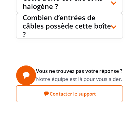
halogène ?
EXÉCUTION APPROUVÉ
Combien d’entrées de
non
ANTIDÉFLAGRANTE
câbles possède cette boîte
?
POUR GAZ DÉFLAGRANT
sans
Vous ne trouvez pas votre réponse ?
POUR POUSSIÈRE DÉFLAGRANTE
sans
Notre équipe est là pour vous aider.
Contacter le support
PRODUCT CARBON
Estimation
Sonepar
FOOTPRINT (CO2)