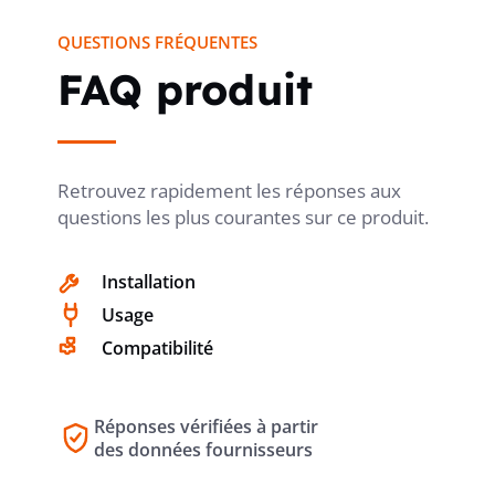
QUESTIONS FRÉQUENTES
SANS HALOGÈNE
oui
FAQ produit
TYPE DE TRAITEMENT DE LA
non-
traité
SURFACE
Retrouvez rapidement les réponses aux
questions les plus courantes sur ce produit.
Installation
FINITION DU COUVERCLE
autre
Usage
Compatibilité
FIXATION DE COUVERCLE
vissé
Réponses vérifiées à partir
des données fournisseurs
COULABLE
non