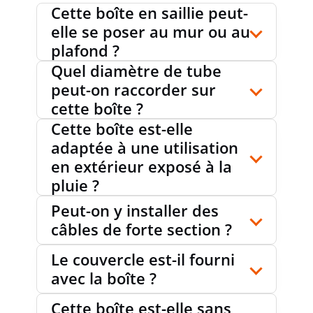
Cette boîte en saillie peut-
elle se poser au mur ou au
MASSE DE COULAGE FOURNIE
oui
plafond ?
Quel diamètre de tube
peut-on raccorder sur
PLOMBABLE
non
cette boîte ?
Cette boîte est-elle
adaptée à une utilisation
MAINTIEN DE FONCTION
en extérieur exposé à la
sans
pluie ?
Peut-on y installer des
AVEC BLINDAGE
non
câbles de forte section ?
Le couvercle est-il fourni
avec la boîte ?
RÉSISTANT AUX INTEMPÉRIES
non
Cette boîte est-elle sans