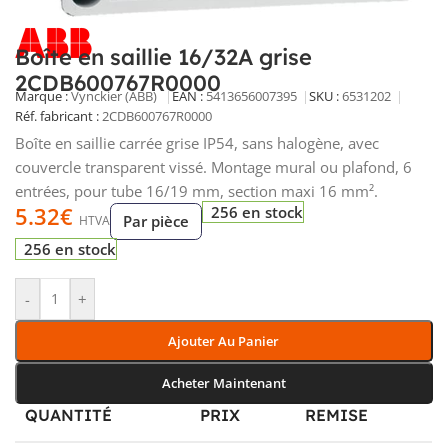
Boîte en saillie 16/32A grise
2CDB600767R0000
Marque :
Vynckier (ABB)
EAN :
5413656007395
SKU :
6531202
Réf. fabricant :
2CDB600767R0000
Boîte en saillie carrée grise IP54, sans halogène, avec
couvercle transparent vissé. Montage mural ou plafond, 6
entrées, pour tube 16/19 mm, section maxi 16 mm².
5.32
€
256 en stock
Par pièce
HTVA
256 en stock
-
+
Ajouter Au Panier
Acheter Maintenant
QUANTITÉ
PRIX
REMISE