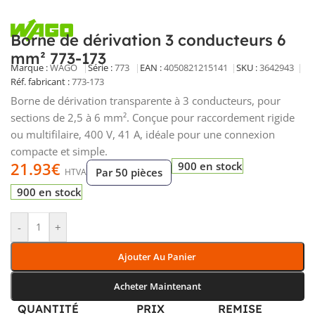
Borne de dérivation 3 conducteurs 6
mm² 773-173
Marque :
WAGO
Série :
773
EAN :
4050821215141
SKU :
3642943
Réf. fabricant :
773-173
Borne de dérivation transparente à 3 conducteurs, pour
sections de 2,5 à 6 mm². Conçue pour raccordement rigide
ou multifilaire, 400 V, 41 A, idéale pour une connexion
compacte et simple.
21.93
€
900 en stock
Par 50 pièces
HTVA
900 en stock
-
+
Ajouter Au Panier
Acheter Maintenant
QUANTITÉ
PRIX
REMISE