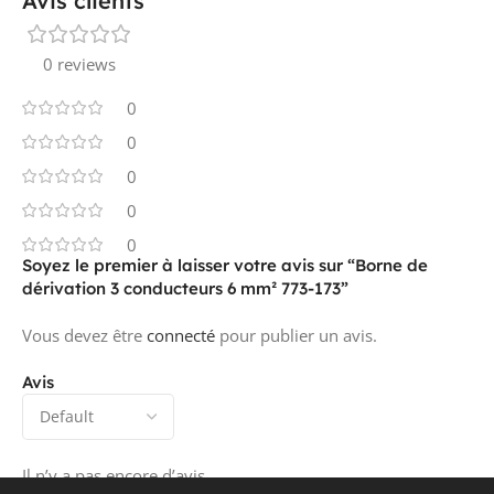
Avis clients
0 reviews
0
0
0
0
0
Soyez le premier à laisser votre avis sur “Borne de
dérivation 3 conducteurs 6 mm² 773-173”
Vous devez être
connecté
pour publier un avis.
Avis
Il n’y a pas encore d’avis.