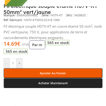
Fil électrique souple étamé H07V-KT
50mm² vert/jaune
Marque :
ENERGIEKABEL
Série :
H07V-KT
SKU :
5428820
Réf. fabricant :
H07V-KT50YG-ECA B 1000
Fil électrique souple H07V-KT en cuivre étamé 50 mm², isolé
PVC vert/jaune, 750 V, pour applications de terre et
raccordements électriques exigeants.
14.69
€
565 en stock
Par m
HTVA
565 en stock
-
+
Ajouter Au Panier
Acheter Maintenant