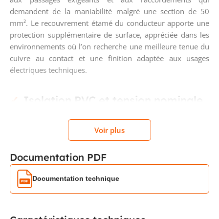
demandent de la maniabilité malgré une section de 50
mm². Le recouvrement étamé du conducteur apporte une
protection supplémentaire de surface, appréciée dans les
environnements où l’on recherche une meilleure tenue du
cuivre au contact et une finition adaptée aux usages
électriques techniques.
Isolation PVC et tension nominale
450/750 V
Voir plus
Ce câble H07V-KT est doté d’une isolation en PVC et
fonctionne avec une tension nominale Uo/U de 450/750 V.
Documentation PDF
Cette configuration le destine aux installations intérieures
et aux équipements électriques où un fil souple unipolaire
Documentation technique
de forte section est nécessaire. Il convient particulièrement
lorsque l’on souhaite combiner repérage clair, facilité de
passage et compatibilité avec des raccordements de