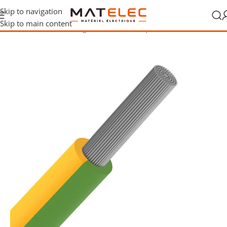
Skip to navigation
Skip to main content
Accueil
/
Câbles, fils et gaines
/
Fils électriques
/
Fils de terre