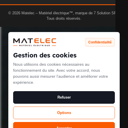
PUISSANCE MAX. DE COMMUTATION
600
© 2026 Matelec – Matériel électrique™, marque de 7 Solution SRL.
LED
W
Tous droits réservés.
ADAPTÉ À UNE CHARGE C
Confidentialité
oui
Gestion des cookies
Nous utilisons des cookies nécessaires au
Le mode
NOMBRE DE ZONES DE COMMUTATION
1
fonctionnement du site. Avec votre accord, nous
pouvons aussi mesurer l’audience et améliorer votre
maintenance est
expérience.
activé
COURANT DE DÉMARRAGE MAX.
800 A
Refuser
Options
COURANT DE COMMANDE
0 mA
Site will be available soon. Thank you for your patience!