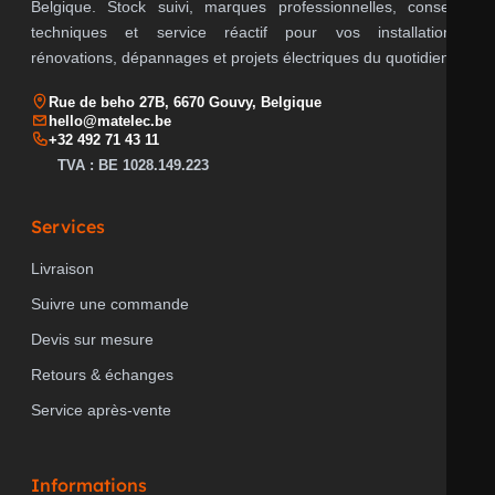
TRANSPARENT
oui
Belgique. Stock suivi, marques professionnelles, conseils
techniques et service réactif pour vos installations,
rénovations, dépannages et projets électriques du quotidien.
CLASSE DE PROTECTION (IP)
IP40
Rue de beho 27B, 6670 Gouvy, Belgique
hello@matelec.be
+32 492 71 43 11
TVA : BE 1028.149.223
TYPE DE TENSION
AC
Services
Livraison
FRÉQUENCE
50 Hz
Suivre une commande
Devis sur mesure
Retours & échanges
DURÉE D'ENCLENCHEMENT MIN.
60 s
Service après-vente
Informations
TEMPORISATION AU DÉCLENCHEMENT
300 s