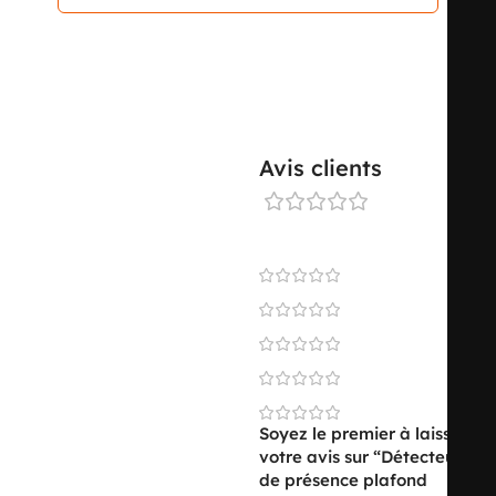
MODE DE RACCORDEMENT
borne à fiche
Avis clients
MATIÈRE
matière synthétique
0 reviews
0
QUALITÉ DE MATIÈRE
thermoplastique
0
0
0
SANS HALOGÈNE
oui
0
Soyez le premier à laisser
votre avis sur “Détecteur
de présence plafond
TYPE DE TRAITEMENT DE LA
non-