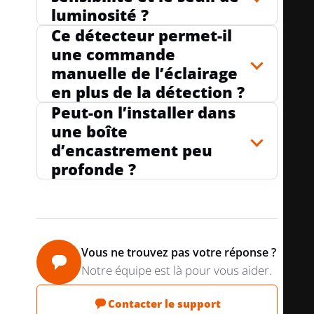
luminosité ?
AVEC UNITÉ DE SIGNAL (VOYANT)
oui
Ce détecteur permet-il
une commande
manuelle de l’éclairage
en plus de la détection ?
FONCTION TEACH POUR SENSIBILITÉ DE
o
LUMINOSITÉ
ui
Peut-on l’installer dans
une boîte
d’encastrement peu
profonde ?
ADAPTÉ À UN MONTAGE AU PLAFOND
oui
POSSIBILITÉ DE CABLAGE D'UN
no
VARIATEUR DÉPORTÉ
n
Vous ne trouvez pas votre réponse ?
Notre équipe est là pour vous aider.
Contacter le support
TYPE DE MONTAGE
encastré