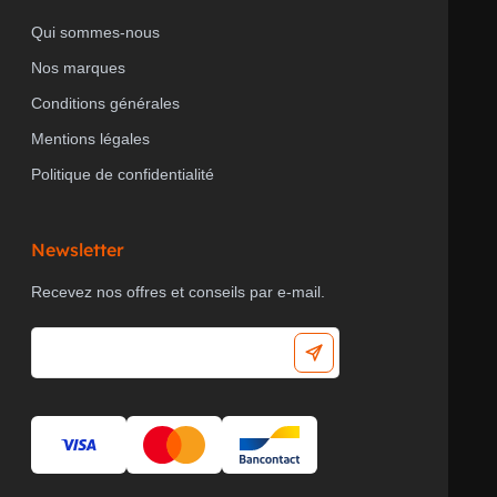
Qui sommes-nous
Nos marques
TEMPORISATION À L'ENCLENCHEMENT
30 s
Conditions générales
Mentions légales
Politique de confidentialité
PLAGE DE ROTATION DU CAPTEUR,
0
HORIZONTALE
°
Newsletter
Recevez nos offres et conseils par e-mail.
PLAGE DE ROTATION DU CAPTEUR,
0
VERTICALE
°
SENSIBILITÉ LUMINEUSE
5...2000 lx