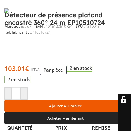
Détecteur de présence plafond
encastré 360° 24 m EP10510724
Marque :
Esylux
EAN :
4015120510724
SKU :
4310043
Réf. fabricant :
EP10510724
Détecteur de présence encastré au plafond 360° à
infrarouge passif, portée 24 m, réglages de sensibilité et
luminosité, temporisation jusqu’à 30 min, marche forcée,
IP40, pour commande d’éclairage.
103.01
€
2 en stock
Par pièce
HTVA
2 en stock
-
+
Ajouter Au Panier
Acheter Maintenant
QUANTITÉ
PRIX
REMISE