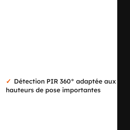
conçu pour piloter automatiquement l’éclairage dans les
espaces tertiaires et techniques où la couverture doit
rester large et homogène. Avec un champ de détection
circulaire jusqu’à 24 m de diamètre au sol et une zone de
présence maximale de 50,33 m², il convient
particulièrement aux bureaux, salles de réunion, salles de
classe, zones de circulation et locaux de grand volume.
Son format encastré permet une intégration discrète au
plafond tout en conservant une lecture efficace des
mouvements et présences.
Détection PIR 360° adaptée aux
hauteurs de pose importantes
La détection repose sur une technologie infrarouge
passive, avec balayage sur 360°, pour une surveillance
continue de la zone. L’appareil est optimisé pour une
hauteur de montage de 3 m, avec une portée latérale