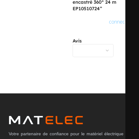
encastré 360° 24 m
SURFACE
traité
EP10510724”
Vous devez être
connecté
pour publier un avis.
EXÉCUTION DE LA SURFACE
mat
Avis
ANTI-BACTÉRIENNE
non
Il n’y a pas encore d’avis.
COULEUR
autre
NUMÉRO RAL (SEMBLABLE)
9010
Votre partenaire de confiance pour le matériel électrique en