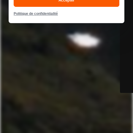
Accepter
Politique de confidentialité
ENTRÉE DE POSTE SECONDAIRE
oui
FONCTION D'ALARME
non
HAUTEUR
32 mm
PROFONDEUR
32 mm
TEMPÉRATURE AMBIANTE
-25...50 °C