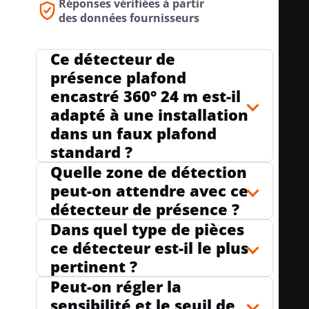
Réponses vérifiées à partir
ADAPTÉ POUR UNE TRANSMISSION
des données fournisseurs
no
SANS FIL
n
Ce détecteur de
présence plafond
encastré 360° 24 m est-il
TÉLÉCOMMANDABLE
oui
adapté à une installation
dans un faux plafond
standard ?
AVEC TÉLÉCOMMANDE
non
Quelle zone de détection
peut-on attendre avec ce
détecteur de présence ?
SENSIBILITÉ RÉGLABLE
oui
Dans quel type de pièces
ce détecteur est-il le plus
pertinent ?
LUMINOSITÉ DE RÉPONSE RÉGLABLE
oui
Peut-on régler la
sensibilité et le seuil de