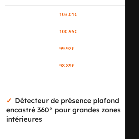
0-2
103.01
€
0%
3-5
100.95
€
2%
6-10
99.92
€
3%
11+
98.89
€
4%
Détecteur de présence plafond
encastré 360° pour grandes zones
intérieures
Ce détecteur de présence plafond encastré 360° est