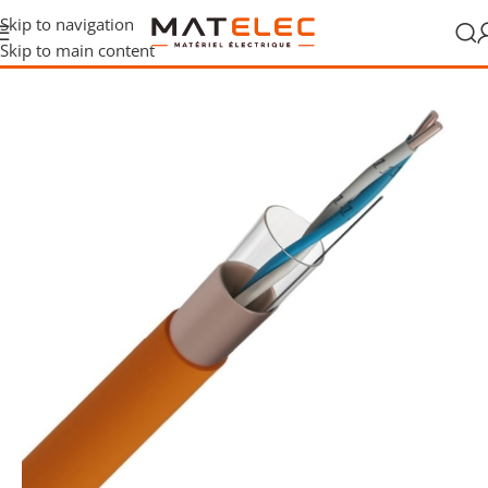
Skip to navigation
Skip to main content
gaines
/
Câbles de commande et sécurité
/
Câbles résistants au feu