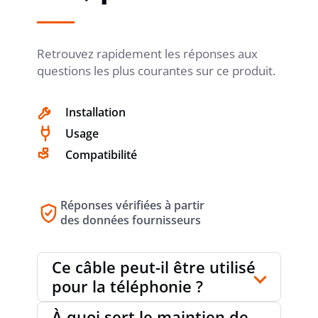
POIDS
56 kg/km
Retrouvez rapidement les réponses aux
DIAMÈTRE EXTÉRIEUR APPROX.
6.5 mm
questions les plus courantes sur ce produit.
Installation
RAYON DE COURBURE MIN. (X *
Usage
10
DIAMÈTRE)
Compatibilité
Réponses vérifiées à partir
LONGUEUR ROULEAU/BOBINE
1 m
des données fournisseurs
Ce câble peut-il être utilisé
SANS HALOGÈNE SELON IEC 60754-2
oui
pour la téléphonie ?
À quoi sert le maintien de