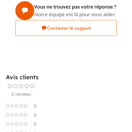
Vous ne trouvez pas votre réponse ?
Notre équipe est là pour vous aider.
FAIBLE DÉGAGEMENT DE FUMÉE SELON
oui
IEC 61034-2
Contacter le support
MAINTIEN DE FONCTION SELON
NBN C 30-004 (FR2), NBN 713-020
RF1H30
ADD. 3
Avis clients
CÂBLE ÉTANCHE À L’EAU
non
TRANSVERSALEMENT
0 reviews
0
0
CONVIENT COMME CÂBLE DONNÉES
non
INFORMATIQUES
0