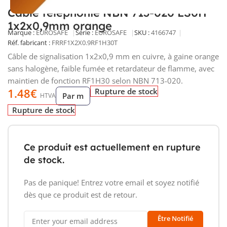
Câble téléphonie NBN 713-020 LS0H
1x2x0,9mm orange
Marque :
EUROSAFE
Série :
EUROSAFE
SKU :
4166747
Réf. fabricant :
FRRF1X2X0.9RF1H30T
Câble de signalisation 1x2x0,9 mm en cuivre, à gaine orange
sans halogène, faible fumée et retardateur de flamme, avec
maintien de fonction RF1H30 selon NBN 713-020.
1.48
€
Rupture de stock
Par m
HTVA
Rupture de stock
Ce produit est actuellement en rupture
de stock.
Pas de panique! Entrez votre email et soyez notifié
dès que ce produit est de retour.
Être Notifié