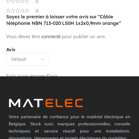
0
0
Soyez le premier à laisser votre avis sur “Câble
CONVIENT COMME CÂBLE DE
oui
téléphonie NBN 713-020 LS0H 1x2x0,9mm orange”
SIGNALISATION
Vous devez être
connecté
pour publier un avis.
Avis
CONVIENT COMME CÂBLE
non
TÉLÉPHONIQUE
Il n’y a pas encore d’avis.
CERTIFIÉ POUR UTILISATION
non
NAUTIQUE/MARITIME
PRODUCT CARBON
Estimation
Votre partenaire de confiance pour le matériel électrique en
Sonepar
FOOTPRINT (CO2)
Belgique. Stock suivi, marques professionnelles, conseils
techniques et service réactif pour vos installations,
rénovations, dépannages et projets électriques du quotidien.