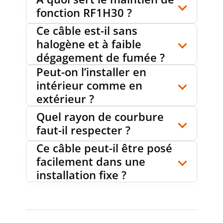
RÉSISTANT À L'HUILE SELON EN 60811-
fonction RF1H30 ?
non
404
Ce câble est-il sans
halogène et à faible
dégagement de fumée ?
TERRE
non
Peut-on l’installer en
intérieur comme en
extérieur ?
TEMPÉRATURE DE POSE
5...70 °C
Quel rayon de courbure
faut-il respecter ?
TEMPÉRATURE DE SERVICE
-20...70
Ce câble peut-il être posé
°C
MIN./MAX., STATIQUE
facilement dans une
installation fixe ?
RETARDATEUR DE FLAMME SELON IEC
oui
60332-3-24 (CAT C)