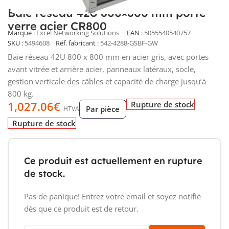
Baie réseau 42U 800×800 mm porte
verre acier CR800
Marque :
Excel Networking Solutions
EAN :
5055540540757
SKU :
5494608
Réf. fabricant :
542-4288-GSBF-GW
Baie réseau 42U 800 x 800 mm en acier gris, avec portes
avant vitrée et arrière acier, panneaux latéraux, socle,
gestion verticale des câbles et capacité de charge jusqu’à
800 kg.
1,027.06
€
Rupture de stock
Par pièce
HTVA
Rupture de stock
Ce produit est actuellement en rupture
de stock.
Pas de panique! Entrez votre email et soyez notifié
dès que ce produit est de retour.