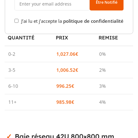
Être Notifié
J’ai lu et j’accepte la
politique de confidentialité
QUANTITÉ
PRIX
REMISE
0-2
1,027.06
€
0%
3-5
1,006.52
€
2%
6-10
996.25
€
3%
11+
985.98
€
4%
Baie réseau 42U 800×800 mm