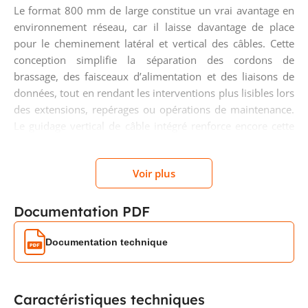
Le format 800 mm de large constitue un vrai avantage en
environnement réseau, car il laisse davantage de place
pour le cheminement latéral et vertical des câbles. Cette
conception simplifie la séparation des cordons de
brassage, des faisceaux d’alimentation et des liaisons de
données, tout en rendant les interventions plus lisibles lors
des extensions, repérages ou opérations de maintenance.
Le guidage vertical de câble intégré renforce encore cette
logique d’implantation soignée.
Voir plus
Configuration 19 pouces avant et
arrière avec rails profilés en L
Documentation PDF
La baie est équipée d’un plan 19 pouces à l’avant et à
Documentation technique
l’arrière, ce qui permet d’installer efficacement les
équipements standards du marché. Les rails profilés en
forme de L apportent une structure adaptée à la fixation
Caractéristiques techniques
des matériels et accessoires compatibles. Cette