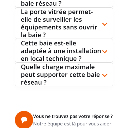
baie réseau ?
NUMÉRO RAL
9002
La porte vitrée permet-
elle de surveiller les
équipements sans ouvrir
DÉMONTABLE
non
la baie ?
Cette baie est-elle
adaptée à une installation
AVEC MISE À TERRE
oui
en local technique ?
Quelle charge maximale
peut supporter cette baie
PRODUCT CARBON
Estimation
réseau ?
Sonepar
FOOTPRINT (CO2)
Vous ne trouvez pas votre réponse ?
Notre équipe est là pour vous aider.