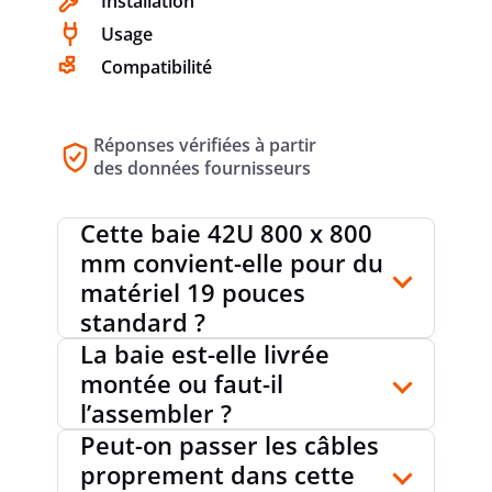
Installation
modèle répond aux attentes d’une baie de brassage
Usage
professionnelle destinée à accueillir des équipements 19
AVEC SOCLE
oui
pouces dans de bonnes conditions d’intégration. C’est une
Compatibilité
solution adaptée pour constituer une armoire réseau
complète, ordonner un câblage informatique ou structurer
une installation de communication avec plus de clarté et de
AVEC GUIDAGE DE CÂBLE VERTICAL
oui
Réponses vérifiées à partir
capacité utile.
des données fournisseurs
Cette baie 42U 800 x 800
MATIÈRE
acier
mm convient-elle pour du
matériel 19 pouces
standard ?
EXÉCUTION DE LA SURFACE
revêtu de poudre
La baie est-elle livrée
montée ou faut-il
l’assembler ?
MODÈLE
Avec cadre fixe
Peut-on passer les câbles
proprement dans cette