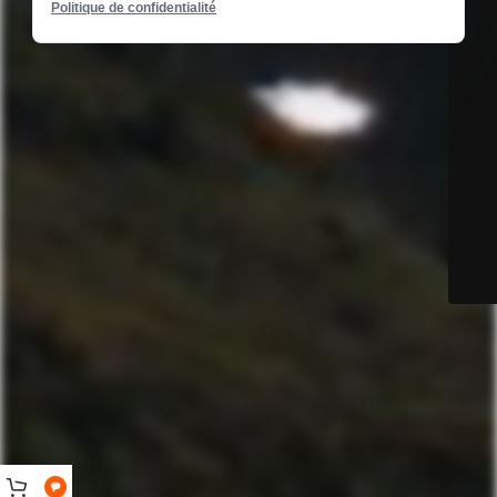
Politique de confidentialité
ENTRÉE DE POSTE SECONDAIRE
oui
FONCTION D'ALARME
non
LARGEUR
90 mm
HAUTEUR
61 mm
PROFONDEUR
75 mm