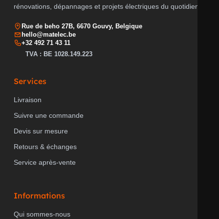
TRANSPARENT
non
rénovations, dépannages et projets électriques du quotidien.
Rue de beho 27B, 6670 Gouvy, Belgique
hello@matelec.be
+32 492 71 43 11
CLASSE DE PROTECTION (IP)
IP21
TVA : BE 1028.149.223
Services
RÉSISTANCE AU CHOC
IK04
Livraison
Suivre une commande
Devis sur mesure
TYPE DE TENSION
AC
Retours & échanges
Service après-vente
FRÉQUENCE
50...60 Hz
Informations
Qui sommes-nous