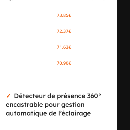
0-2
73.85
€
0%
3-5
72.37
€
2%
6-10
71.63
€
3%
11+
70.90
€
4%
Détecteur de présence 360°
encastrable pour gestion
automatique de l’éclairage
Le détecteur de présence 360° encastrable EE805A est