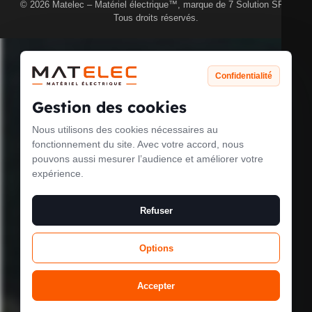
© 2026 Matelec – Matériel électrique™, marque de 7 Solution SRL.
PUISSANCE MAX. DE COMMUTATION
400
Tous droits réservés.
LED
W
Confidentialité
ADAPTÉ À UNE CHARGE C
oui
Gestion des cookies
Nous utilisons des cookies nécessaires au
Le mode
fonctionnement du site. Avec votre accord, nous
NOMBRE DE ZONES DE COMMUTATION
1
pouvons aussi mesurer l’audience et améliorer votre
maintenance est
expérience.
activé
Refuser
COURANT DE DÉMARRAGE MAX.
10 A
Options
Site will be available soon. Thank you for your patience!
COURANT DE DÉMARRAGE MIN.
0 A
Accepter