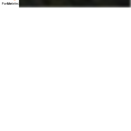
Panier
Matelec AI
TEMPÉRATURE AMBIANTE
-5...45 °C
DIAMÈTRE
90 mm
LARGEUR D'ENCASTREMENT
0 mm
PROFONDEUR TOTALE
55 mm
LONGUEUR TOTALE
0 mm