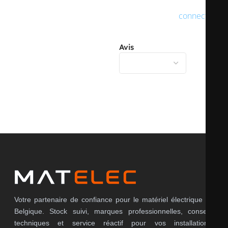
SURFACE
traité
Vous devez être
connecté
pour publier un avis.
Avis
EXÉCUTION DE LA SURFACE
mat
Il n’y a pas encore d’avis.
ANTI-BACTÉRIENNE
non
COULEUR
blanc
NUMÉRO RAL (SEMBLABLE)
9001
Votre partenaire de confiance pour le matériel électrique en
Belgique. Stock suivi, marques professionnelles, conseils
techniques et service réactif pour vos installations,