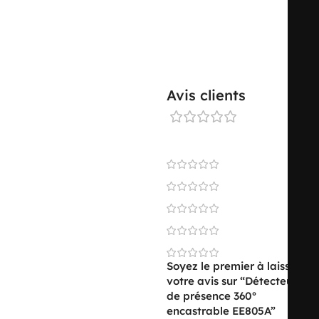
TYPE DE MONTAGE
autre
MODE DE RACCORDEMENT
autre
Avis clients
MATIÈRE
matière synthétique
0 reviews
0
0
QUALITÉ DE MATIÈRE
thermoplastique
0
0
SANS HALOGÈNE
oui
0
Soyez le premier à laisser
votre avis sur “Détecteur
de présence 360°
encastrable EE805A”
TYPE DE TRAITEMENT DE LA
non-