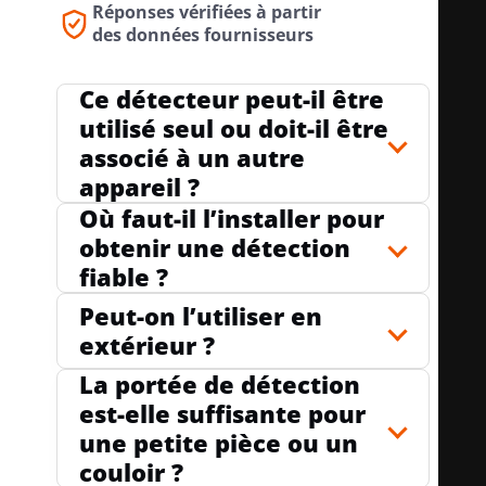
Réponses vérifiées à partir
ADAPTÉ POUR UNE TRANSMISSION
des données fournisseurs
no
SANS FIL
n
Ce détecteur peut-il être
utilisé seul ou doit-il être
associé à un autre
TÉLÉCOMMANDABLE
oui
appareil ?
Où faut-il l’installer pour
obtenir une détection
AVEC TÉLÉCOMMANDE
non
fiable ?
Peut-on l’utiliser en
extérieur ?
SENSIBILITÉ RÉGLABLE
oui
La portée de détection
est-elle suffisante pour
une petite pièce ou un
LUMINOSITÉ DE RÉPONSE RÉGLABLE
oui
couloir ?