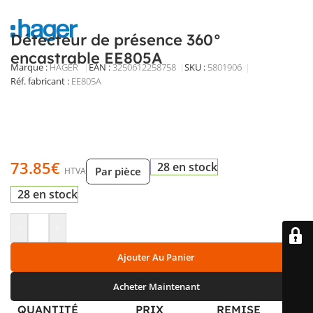
Détecteur de présence 360°
encastrable EE805A
Marque :
HAGER
EAN :
3250612258758
SKU :
5801906
Réf. fabricant :
EE805A
Détecteur de présence PIR 360° encastrable, réglage de
sensibilité et de luminosité, portée jusqu’à 6 m,
temporisation 5 s à 30 min, compatible 230 V, idéal pour
automatiser l’éclairage intérieur.
73.85
€
28 en stock
Par pièce
HTVA
28 en stock
-
+
Ajouter Au Panier
Acheter Maintenant
QUANTITÉ
PRIX
REMISE