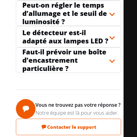
Peut-on régler le temps
d’allumage et le seuil de
AVEC UNITÉ DE SIGNAL (VOYANT)
non
luminosité ?
Le détecteur est-il
adapté aux lampes LED ?
FONCTION TEACH POUR SENSIBILITÉ DE
o
LUMINOSITÉ
ui
Faut-il prévoir une boîte
d’encastrement
particulière ?
ADAPTÉ À UN MONTAGE AU PLAFOND
non
POSSIBILITÉ DE CABLAGE D'UN
no
Vous ne trouvez pas votre réponse ?
VARIATEUR DÉPORTÉ
n
Notre équipe est là pour vous aider.
Contacter le support