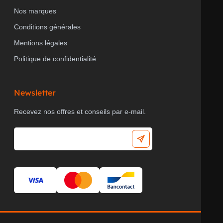
DURÉE D'ENCLENCHEMENT MIN.
5 s
Nos marques
Conditions générales
Mentions légales
TEMPORISATION AU DÉCLENCHEMENT
0 s
Politique de confidentialité
TEMPORISATION À L'ENCLENCHEMENT
0 s
Newsletter
Recevez nos offres et conseils par e-mail.
PLAGE DE ROTATION DU CAPTEUR,
360
HORIZONTALE
°
SENSIBILITÉ LUMINEUSE
5...1000 lx