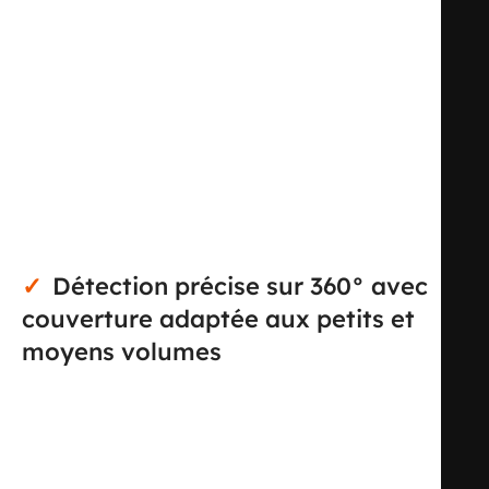
conçu pour piloter automatiquement un circuit
d’éclairage à partir d’une détection infrarouge passive. Sa
couverture circulaire sur 360° permet de surveiller
uniformément la zone, ce qui en fait une solution
adaptée aux espaces de passage, circulations, sanitaires,
zones d’accueil, bureaux ou petits locaux techniques. Son
format encastrable permet une intégration discrète au
plafond, avec un rendu propre et peu visible une fois
installé.
Détection précise sur 360° avec
couverture adaptée aux petits et
moyens volumes
Ce modèle offre une portée de détection jusqu’à 6
mètres en frontal comme en latéral, avec un diamètre de
couverture au sol de 6 mètres et une zone de présence
maximale de 12,5 m². Cette configuration le rend