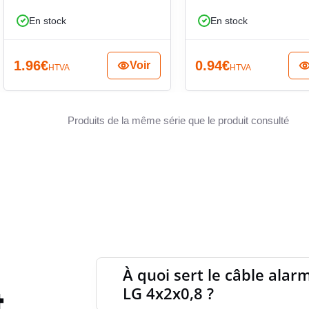
4x2x0,8 est particulièrement intéressante lorsque
En stock
En stock
seule référence, avec un câblage lisible et une
COUCH
ge.
1.96
€
0.94
€
Voir
HTVA
HTVA
MATÉRI
Produits de la même série que le produit consulté
SPÉCIF
COULEU
GÉOMÉ
À quoi sert le câble alar
t
LG 4x2x0,8 ?