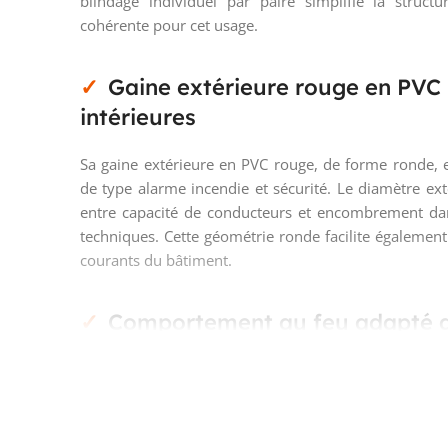
blindage individuel par paire simplifie la struct
cohérente pour cet usage.
Gaine extérieure rouge en PVC p
intérieures
Sa gaine extérieure en PVC rouge, de forme ronde, es
de type alarme incendie et sécurité. Le diamètre e
entre capacité de conducteurs et encombrement dan
techniques. Cette géométrie ronde facilite également
courants du bâtiment.
Comportement au feu adapté au
Ce modèle est retardateur de flamme selon IEC 6033
13501-6. Il est destiné aux circuits de signalisatio
clairement identifié et adapté à un usage technique 
câble sans halogène et il n’est pas annoncé comm