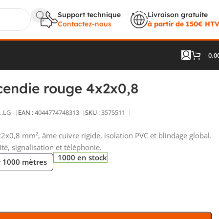
Support technique
Livraison gratuite
Contactez-nous
à partir de 150€ HT
0.0
 1708004/1000
cendie rouge 4x2x0,8
...LG
EAN :
4044774748313
SKU :
3575511
2x0,8 mm², âme cuivre rigide, isolation PVC et blindage global.
té, signalisation et téléphonie.
1000 en stock
r 1000 mètres