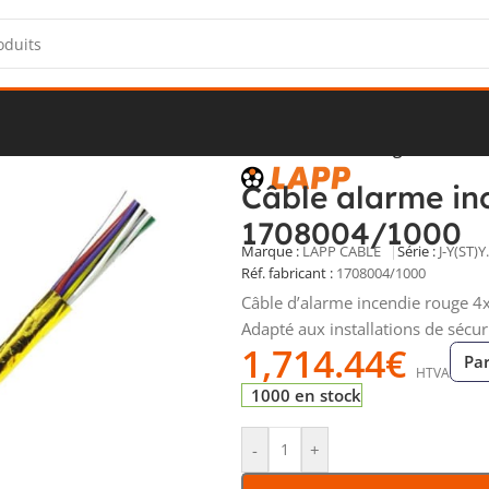
écurité
/
Câbles d’alarme
/
Câble alarme incendie rouge 4x2x0,8
Câble alarme in
1708004/1000
Marque :
LAPP CABLE
Série :
J-Y(ST)Y
Réf. fabricant :
1708004/1000
Câble d’alarme incendie rouge 4x
Adapté aux installations de sécuri
1,714.44
€
Pa
HTVA
1000 en stock
-
+