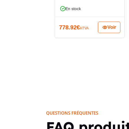
ou réseaux téléphoniques internes. Sa configuration 
En stock
plusieurs circuits doivent être regroupés dans une 
identification visuelle immédiate grâce à la gaine rou
778.92
€
Voir
HTVA
QUESTIONS FRÉQUENTES
FAQ produi