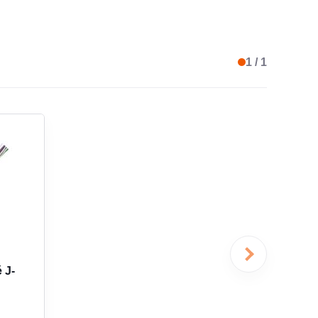
IFICATION DU CONDUCTEUR
couleur
1 / 1
GE DES CONDUCTEURS SELON HD 308 S2
non
AGE GLOBAL
feuille
GE PAR PAIRE, TIERCE OU QUARTE
sans
 J-
 DE COUCHES DE LA GAINE
1