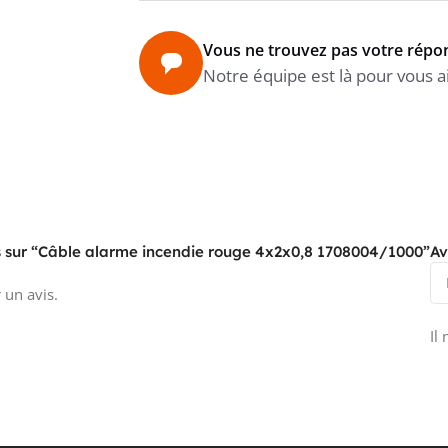
Vous ne trouvez pas votre répo
POIDS
Notre équipe est là pour vous a
DIAMÈT
RAYON 
vis sur “Câble alarme incendie rouge 4x2x0,8 1708004/1000”
Av
 un avis.
RAYON 
Il
UTILIS
SANS H