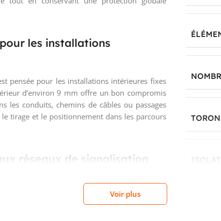
ure tout en conservant une protection globale
ÉLÉME
our les installations
NOMBR
t pensée pour les installations intérieures fixes
xtérieur d’environ 9 mm offre un bon compromis
s les conduits, chemins de câbles ou passages
 le tirage et le positionnement dans les parcours
TORON
x réseaux de signalisation
ISOLA
2-1-2 et classé Eca en réaction au feu selon EN
n et de sécurité pour lesquels on attend un câble
Voir plus
SPÉCIF
en pose fixe. En revanche, il ne s’agit pas d’un
DES FI
e faible dégagement de fumée : ce point est à