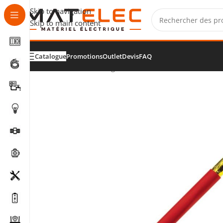
Skip to navigation
Skip to main content
Catalogue
Promotions
Outlet
Devis
FAQ
Accueil
/
Câbles, fils et gaines
/
Câbles de commande et s