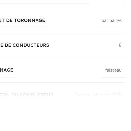
NT DE TORONNAGE
par paires
E DE CONDUCTEURS
8
NAGE
faisceau
TION DU CONDUCTEUR
Polyvinylchloride (PVC)
ICATION DE L'ISOLATION (PRINCIPALE)
autre
LS