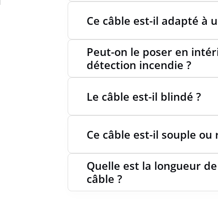
FIL DE
Ce câble est-il adapté à u
Peut-on le poser en inté
CLASSE
détection incendie ?
CLASSE
Le câble est-il blindé ?
13501-6
Ce câble est-il souple ou 
CLASSE
ENFLAM
Quelle est la longueur d
câble ?
CLASSE
13501-7