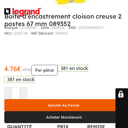
Boîte d’encastrement cloison creuse 2
postes 67 mm 089352
Marque :
LEGRAND
Série :
Batibox
EAN :
3245060893521
SKU :
0330196
Réf. fabricant :
089352
Boîte d’encastrement Batibox 2 postes pour cloison
creuse, ovale, Ø 67 mm, profondeur 48 mm. Fixation par
vis ou expansion, 6 entrées, entrée arrière, sans halogène,
livrée avec vis.
4.76
€
381 en stock
Par pièce
HTVA
381 en stock
-
+
Ajouter Au Panier
Acheter Maintenant
QUANTITÉ
PRIX
REMISE