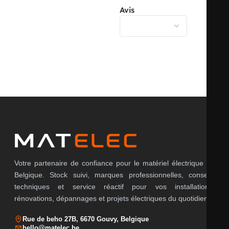
Avis
AVEC BLINDAGE
non
Il n’y a pas encore d’avis.
ÉTANCHE AU VENT
non
SECTION MAX.
0 mm²
NOMBRE DE PÔLES DE LA BORNE
0
Votre partenaire de confiance pour le matériel électrique en
Belgique. Stock suivi, marques professionnelles, conseils
techniques et service réactif pour vos installations,
BORNE FIXÉE EN POSITION
non
rénovations, dépannages et projets électriques du quotidien.
Rue de beho 27B, 6670 Gouvy, Belgique
hello@matelec.be