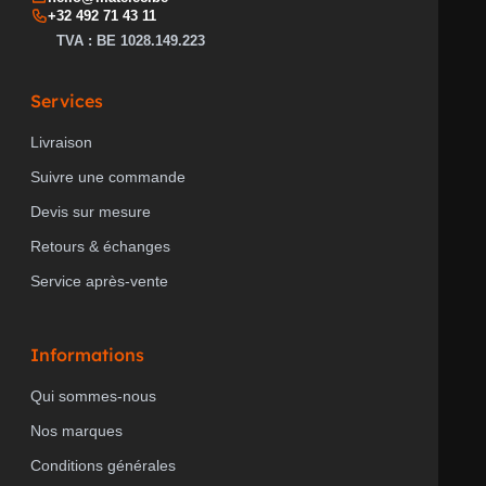
+32 492 71 43 11
FIXATION PAR CROCHET
non
TVA : BE 1028.149.223
Services
EMBOUCHURE
sans
Livraison
Suivre une commande
Devis sur mesure
APPLICATION SPÉCIALE
sans
Retours & échanges
Service après-vente
PRODUCT CARBON
Estimation
FOOTPRINT (CO2)
Sonepar
Informations
Qui sommes-nous
Nos marques
Conditions générales