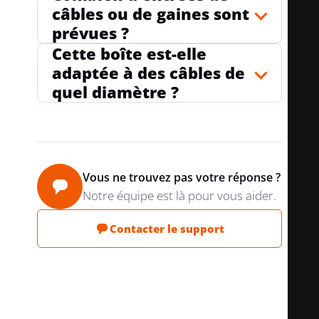
câbles ou de gaines sont
VERROUILLAGE DE TUBE EN OPTION
non
prévues ?
Cette boîte est-elle
adaptée à des câbles de
ENTRÉE ARRIÈRE
oui
quel diamètre ?
NOMBRE D'ENTRÉES
6
Vous ne trouvez pas votre réponse ?
Notre équipe est là pour vous aider.
NOMBRE D'EMBOUTS FOURNIS
0
Contacter le support
SANS HALOGÈNE
oui