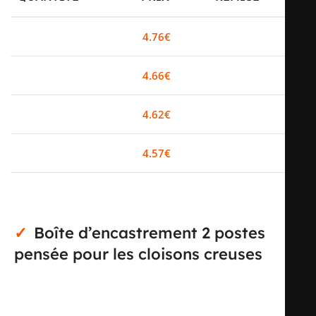
0-2
4.76
€
0%
3-5
4.66
€
2%
6-10
4.62
€
3%
11+
4.57
€
4%
Boîte d’encastrement 2 postes
pensée pour les cloisons creuses
Cette boîte d’encastrement pour cloison creuse en
version 2 postes est conçue pour l’intégration propre