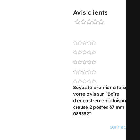
TYPE DE TRAITEMENT DE LA
non-
Avis clients
SURFACE
traité
0 reviews
FINITION DU COUVERCLE
sans
0
0
0
FIXATION DE COUVERCLE
autre
0
0
Soyez le premier à laisser
votre avis sur “Boîte
PLOMBABLE
non
d’encastrement cloison
creuse 2 postes 67 mm
089352”
MAINTIEN DE FONCTION
sans
Vous devez être
connecté
pour publier un avis.