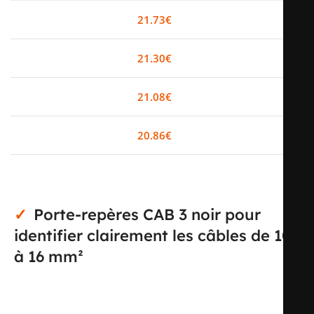
0-2
21.73
€
0%
3-5
21.30
€
2%
6-10
21.08
€
3%
11+
20.86
€
4%
Porte-repères CAB 3 noir pour
identifier clairement les câbles de 10
à 16 mm²
Ce porte-repères CAB 3 noir est conçu pour le repérage
des câbles de section 10 à 16 mm². Il permet de rendre