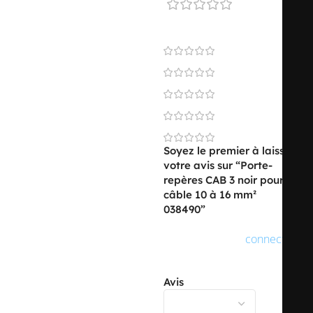
0 reviews
0
0
0
0
0
Soyez le premier à laisser
votre avis sur “Porte-
repères CAB 3 noir pour
câble 10 à 16 mm²
038490”
Vous devez être
connecté
pour publier un avis.
Avis