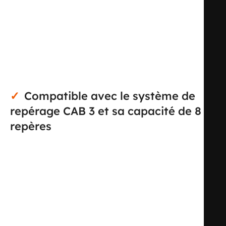
une ligne facilement identifiable dans une armoire, un
coffret ou un cheminement de câbles, avec une
présentation propre et lisible. Son format est adapté aux
besoins de repérage en installation électrique,
maintenance et câblage de tableaux, lorsque la lecture
rapide des circuits est essentielle.
Compatible avec le système de
repérage CAB 3 et sa capacité de 8
repères
Ce modèle s’intègre dans le système CAB 3 et reçoit
jusqu’à 8 repères chiffres, lettres ou signes. Il est prévu
pour utiliser des repères de sections 0,5 à 1,5 mm² ou 1,5
à 2,5 mm², ce qui permet de composer un marquage
personnalisé selon l’organisation du chantier ou du
tableau. Cette capacité offre un repérage plus détaillé
qu’un simple code court, pratique pour distinguer