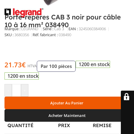
Porte-repères CAB 3 noir pour câble
10 à 16 mm² 038490
Marque :
LEGRAND
Série :
Cab 3
EAN :
3245060384906
SKU :
3680356
Réf. fabricant :
038490
Porte-repères CAB 3 noir en matière synthétique, à paroi
centrale, pour câbles de 10 à 16 mm². Repérage compact
et discret, montage à arrêt pour une installation rapide.
21.73
€
1200 en stock
Par 100 pièces
HTVA
1200 en stock
-
+
Ajouter Au Panier
Acheter Maintenant
QUANTITÉ
PRIX
REMISE