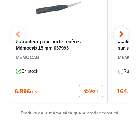
Sonepar
FOOTPRINT (CO2)
existant.
Extracteur pour porte-repères
Mallette 
Mémocab 15 mm 037993
sur site 
MEMOCAB
MEMOCA
En stock
Rupture
6.89
€
164.91
€
Voir
HTVA
Produits de la même série que le produit consulté