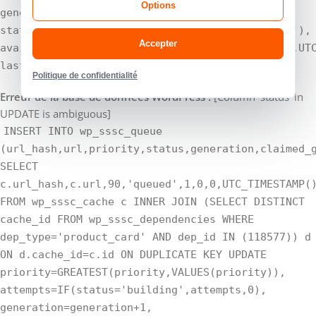
Options
generation=generation+1,
status=IF(status='building','building','queued'),
Accepter
available_at=IF(status='building',available_at,UT
last_error='', updated_at=UTC_TIMESTAMP()
Politique de confidentialité
Erreur de la base de données WordPress :
[Column 'status' in
UPDATE is ambiguous]
INSERT INTO wp_sssc_queue
(url_hash,url,priority,status,generation,claimed_
SELECT
c.url_hash,c.url,90,'queued',1,0,0,UTC_TIMESTAMP(
FROM wp_sssc_cache c INNER JOIN (SELECT DISTINCT
cache_id FROM wp_sssc_dependencies WHERE
dep_type='product_card' AND dep_id IN (118577)) d
ON d.cache_id=c.id ON DUPLICATE KEY UPDATE
priority=GREATEST(priority,VALUES(priority)),
attempts=IF(status='building',attempts,0),
generation=generation+1,