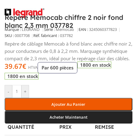
Repère Mémocab chiffre 2 noir fond
blanc 2,3 mm 037782
Marque :
LEGRAND
Série :
Memocab
EAN :
3245060377823
SKU :
0007708
Réf. fabricant :
037782
Repère de câblage Memocab à fond blanc avec chiffre noir 2,
pour conducteurs de 0,8 à 2,2 mm. Marquage synthétique
compact de 2,3 mm, idéal pour le repérage clair des câbles.
39.67
€
1800 en stock
Par 600 pièces
HTVA
1800 en stock
-
+
Ajouter Au Panier
Acheter Maintenant
QUANTITÉ
PRIX
REMISE