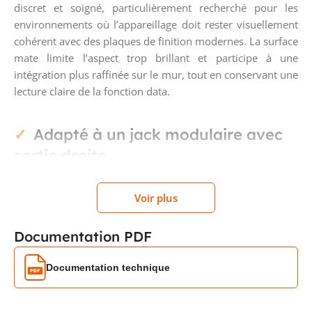
discret et soigné, particulièrement recherché pour les
environnements où l’appareillage doit rester visuellement
cohérent avec des plaques de finition modernes. La surface
mate limite l’aspect trop brillant et participe à une
intégration plus raffinée sur le mur, tout en conservant une
lecture claire de la fonction data.
Adapté à un jack modulaire avec
sortie droite
Ce modèle est prévu pour un usage avec jack modulaire et
Voir plus
pour un seul connecteur. La sortie droite convient aux
raccordements courants en prise RJ45 murale et permet
Documentation PDF
une installation lisible et ordonnée en façade. L’enjoliveur
est livré sans connexion intégrée : il s’agit d’une plaque
Documentation technique
centrale de finition, conçue pour venir compléter le
mécanisme compatible sans ajouter de fonction active de
raccordement.