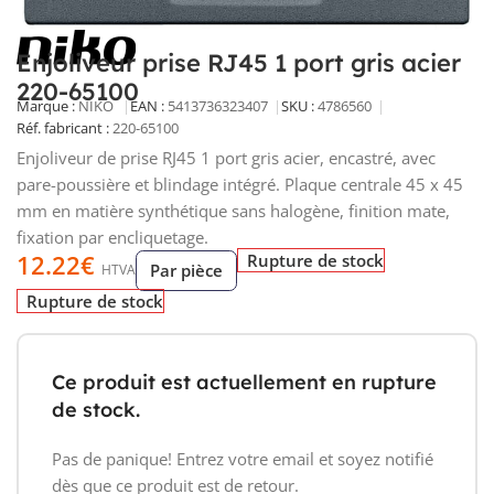
Enjoliveur prise RJ45 1 port gris acier
220-65100
Marque :
NIKO
EAN :
5413736323407
SKU :
4786560
Réf. fabricant :
220-65100
Enjoliveur de prise RJ45 1 port gris acier, encastré, avec
pare-poussière et blindage intégré. Plaque centrale 45 x 45
mm en matière synthétique sans halogène, finition mate,
fixation par encliquetage.
12.22
€
Rupture de stock
Par pièce
HTVA
Rupture de stock
Ce produit est actuellement en rupture
de stock.
Pas de panique! Entrez votre email et soyez notifié
dès que ce produit est de retour.