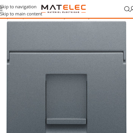
Skip to navigation
Skip to main content
ctrique
/
Plaques de finition et enjoliveurs
/
Enjoliveur multimédia