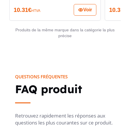
10.31
€
10.31
€
Voir
TYPE DE TRAITEMENT DE LA SURFACE
autre
HTVA
H
Produits de la même marque dans la catégorie la plus
EXÉCUTION DE LA SURFACE
mat
précise
TRANSPARENT
non
QUESTIONS FRÉQUENTES
MODE DE FIXATION
Encliqueter
FAQ produit
DOUILLES PROTÉGÉES
oui
Retrouvez rapidement les réponses aux
questions les plus courantes sur ce produit.