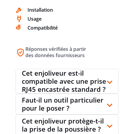
BOÎTIER BLINDÉ
oui
Installation
Usage
Compatibilité
AVEC ÉCLAIRAGE
non
Réponses vérifiées à partir
ADAPTÉ À LA CLASSE DE PROTECTION
des données fournisseurs
IP41
(IP)
Cet enjoliveur est-il
compatible avec une prise
RÉSISTANCE AU CHOC
IK06
RJ45 encastrée standard ?
Faut-il un outil particulier
pour le poser ?
LARGEUR D'APPAREIL
45 mm
Cet enjoliveur protège-t-il
la prise de la poussière ?