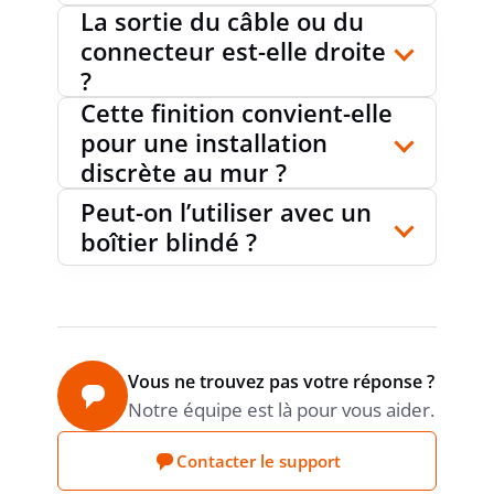
HAUTEUR D'APPAREIL
45 mm
La sortie du câble ou du
connecteur est-elle droite
?
PRODUCT CARBON
Estimation
Cette finition convient-elle
Sonepar
FOOTPRINT (CO2)
pour une installation
discrète au mur ?
Peut-on l’utiliser avec un
boîtier blindé ?
Vous ne trouvez pas votre réponse ?
Notre équipe est là pour vous aider.
Contacter le support