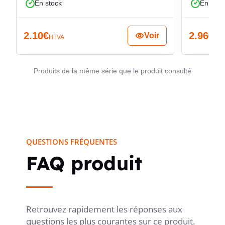
En stock
En stoc
EN 13501-6
2.10
€
2.96
€
Voir
HTVA
HT
CLASSE DE PRODUCTION DE FUMÉE
sans
SELON EN 13501-6
Produits de la même série que le produit consulté
CLASSE DE GOUTTELETTES/PARTICULES
sans
ENFLAMMÉES SELON EN 13501-6
QUESTIONS FRÉQUENTES
CLASSE DE PRODUCTION D'ACIDE
FAQ produit
sans
SELON EN 13501-7
Retrouvez rapidement les réponses aux
TENSION NOMINALE UO
300 V
questions les plus courantes sur ce produit.