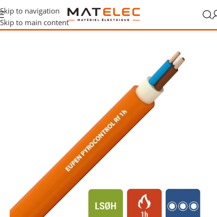
Skip to navigation
Skip to main content
gaines
/
Câbles de commande et sécurité
/
Câbles résistants au feu