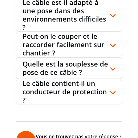
Le câble est-il adapté à
une pose dans des
RÉSISTANT À L'HUILE SELON EN 60811-
environnements difficiles
oui
404
?
Peut-on le couper et le
raccorder facilement sur
RÉSISTANT AU FROID SELON EN 60811-
chantier ?
oui
504+505+506
Quelle est la souplesse de
pose de ce câble ?
Le câble contient-il un
TEMPÉRATURE MAX. ADMISSIBLE DU
90
°C
CONDUCTEUR
conducteur de protection
?
TEMPÉRATURE DE POSE
-5...50 °C
Vous ne trouvez pas votre réponse ?