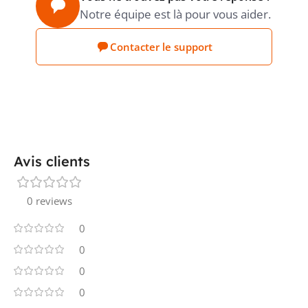
TEMPÉRATURE DE SERVICE
-25...80
Notre équipe est là pour vous aider.
°C
MIN./MAX., STATIQUE
Contacter le support
FAIBLE DÉGAGEMENT DE FUMÉE SELON
oui
IEC 61034-2
PRODUCT CARBON
Estimation
Avis clients
Sonepar
FOOTPRINT (CO2)
0 reviews
0
0
0
0