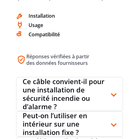
Installation
TENSION NOMINALE U
500 V
Usage
Compatibilité
POIDS
120 kg/km
Réponses vérifiées à partir
des données fournisseurs
DIAMÈTRE EXTÉRIEUR APPROX.
9 mm
Ce câble convient-il pour
une installation de
RAYON DE COURBURE MIN. (X *
sécurité incendie ou
12
DIAMÈTRE)
d’alarme ?
Peut-on l’utiliser en
intérieur sur une
LONGUEUR ROULEAU/BOBINE
100 m
installation fixe ?