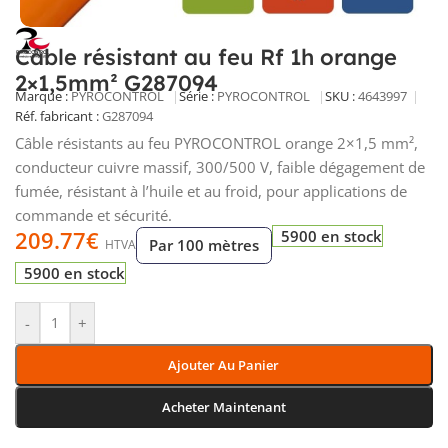
Câble résistant au feu Rf 1h orange
2×1,5mm² G287094
Marque :
PYROCONTROL
Série :
PYROCONTROL
SKU :
4643997
Réf. fabricant :
G287094
Câble résistants au feu PYROCONTROL orange 2×1,5 mm²,
conducteur cuivre massif, 300/500 V, faible dégagement de
fumée, résistant à l’huile et au froid, pour applications de
commande et sécurité.
209.77
€
5900 en stock
Par 100 mètres
HTVA
5900 en stock
-
+
Ajouter Au Panier
Acheter Maintenant