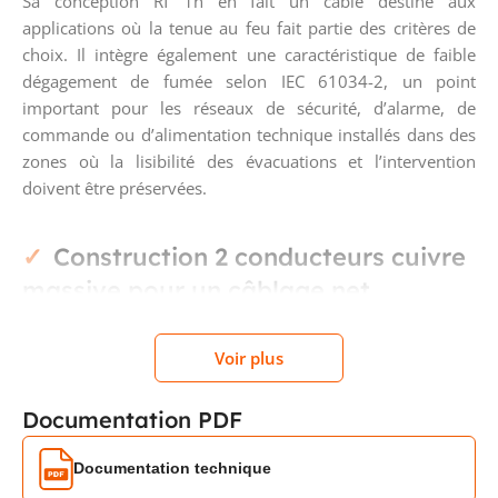
Sa conception Rf 1h en fait un câble destiné aux
applications où la tenue au feu fait partie des critères de
choix. Il intègre également une caractéristique de faible
dégagement de fumée selon IEC 61034-2, un point
important pour les réseaux de sécurité, d’alarme, de
commande ou d’alimentation technique installés dans des
zones où la lisibilité des évacuations et l’intervention
doivent être préservées.
Construction 2 conducteurs cuivre
massive pour un câblage net
Le câble utilise des âmes cuivre de classe 1, donc massives,
Voir plus
avec conducteurs torsadés et repérage par couleur. Cette
construction favorise un raccordement propre dans les
Documentation PDF
équipements, coffrets et borniers adaptés. L’absence de
conducteur de protection, d’armure, de blindage et de fil
Documentation technique
de continuité correspond à un câble pensé pour une