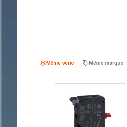
installés hors armoire.
Boîtier synthétique ABS avec pa
Le corps du boîtier est réalisé en matière synth
utilisée pour ce type d’enveloppe de commande
léger, propre et adapté à une utilisation fonctionne
grise s’intègre facilement dans les environneme
conservant une présentation sobre qui facilite l
Même série
Même marque
en façade.
Un seul perçage de 22,5 mm po
ambiguïté
Grâce à son unique ouverture de 22,5 mm, ce boît
fonction de commande simple, directe et immédia
évite la surcharge visuelle et convient parfaitement
réarmement, de sélection ou de signalisation local