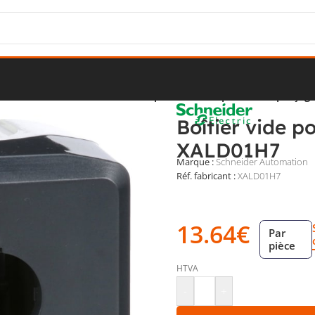
tiers de commande
/
Boîtier vide pour bouton-poussoir 1 perça
Boîtier vide p
XALD01H7
Marque :
Schneider Automation
Réf. fabricant :
XALD01H7
Boîtier de commande en sail
IP66 et dimensions compac
13.64
€
Par
pièce
HTVA
-
+