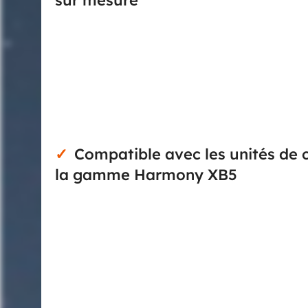
sur mesure
Le boîtier vide pour bouton-poussoir 1 perçage X
commande ou de signalisation en diamètre 22,5 mm. 
une station de commande en saillie adaptée à un
poste opérateur ou un équipement technique nécess
format 1 poste convient particulièrement lorsqu’
multiplier inutilement les appareillages.
Compatible avec les unités de 
la gamme Harmony XB5
Ce boîtier appartient à l’environnement Harmony XA
de commande compatibles en 22 mm de la gamme Ha
besoin, un bouton-poussoir, un sélecteur, un voy
fonctionnement recherché. Pour l’installateur ou
standardiser les postes de commande tout en conser
en atelier.