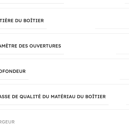
TIÈRE DU BOÎTIER
matière synthét
AMÈTRE DES OUVERTURES
22.
OFONDEUR
53
ASSE DE QUALITÉ DU MATÉRIAU DU BOÎTIER
RGEUR
68