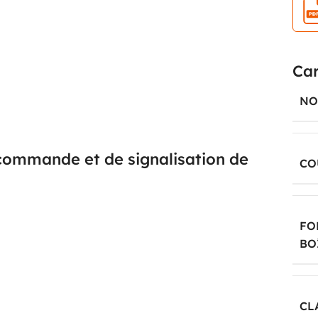
ALD01H7 est conçu pour recevoir un seul organe de
Il constitue une base simple et efficace pour créer
e machine, une porte motorisée, un convoyeur, un
Car
itant une fonction unique clairement identifiée. Ce
il faut intégrer une commande locale lisible sans
NO
commande et de signalisation de
CO
LD / XALK et est prévu pour l’intégration d’éléments
FO
rmony XB5. Il permet ainsi d’assembler, selon le
BO
ant ou un autre organe de façade correspondant au
 le tableautier, c’est une solution pratique pour
vant une bonne liberté de configuration sur site ou
CL