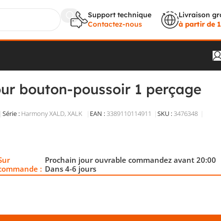
Support technique
Livraison gr
Contactez-nous
à partir de
ge XALD01H7
our bouton-poussoir 1 perçage
Série :
Harmony XALD, XALK
EAN :
3389110114911
SKU :
3476348
lie 1 poste, en ABS gris, avec ouverture Ø22,5 mm, protection
tes 68 x 68 x 53 mm.
Sur
Prochain jour ouvrable commandez avant 20:00
commande :
Dans 4-6 jours