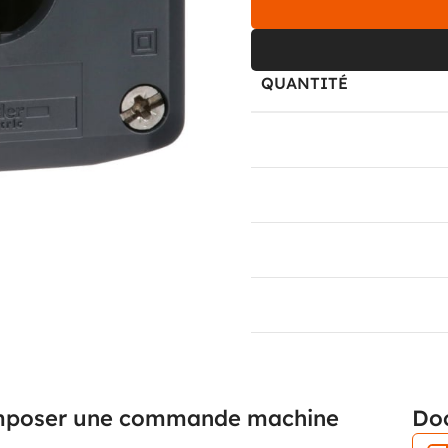
QUANTITÉ
0-2
3-5
6-10
11+
composer une commande machine
Do