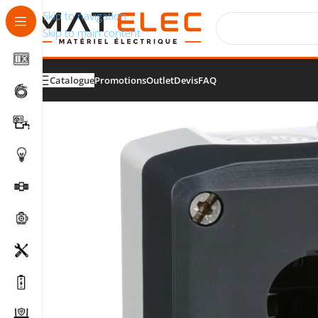
Skip to navigation
Skip to main content
Catalogue
Promotions
Outlet
Devis
FAQ
Accueil
/
Matériel industriel
/
Commande machine
/
Boî