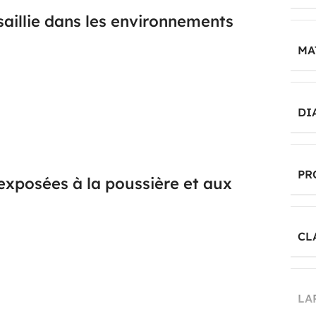
aillie dans les environnements
MA
ofondeur de 53 mm, ce boîtier vide offre un
ur bâti machine, cloison, montant, capot ou support
 en saillie simplifie la mise en place lorsqu’un
DI
pe de conception est particulièrement utile dans les
se et la lisibilité de la commande sont prioritaires.
PR
exposées à la poussière et aux
CL
 un point important pour les installations soumises
jections d’eau. Cette protection en fait un boîtier
e où l’enveloppe doit contribuer à préserver
ement de production, de manutention ou de service
LA
 réponse cohérente pour les postes de commande