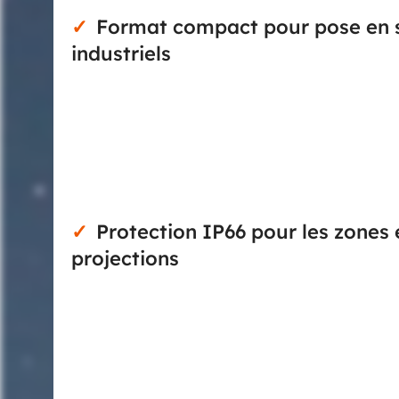
Format compact pour pose en s
industriels
Avec ses dimensions de 68 x 68 mm et sa pr
encombrement maîtrisé qui facilite l’intégration s
mural. Sa construction en boîtier pour montage
encastrement n’est pas souhaité ou possible. Ce ty
zones techniques où l’accessibilité, la rapidité de po
Protection IP66 pour les zones 
projections
Ce modèle dispose d’un indice de protection IP66,
aux poussières, aux ambiances d’atelier ou aux pro
adapté aux applications de commande machin
l’appareillage monté en façade. Dans un environn
technique, ce niveau d’étanchéité apporte une