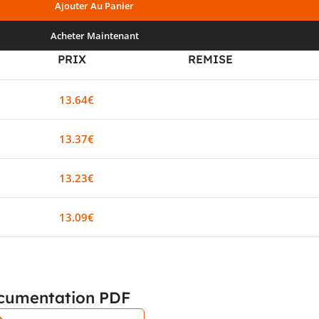
Ajouter Au Panier
Acheter Maintenant
PRIX
REMISE
13.64
€
0%
13.37
€
2%
13.23
€
3%
13.09
€
4%
cumentation PDF