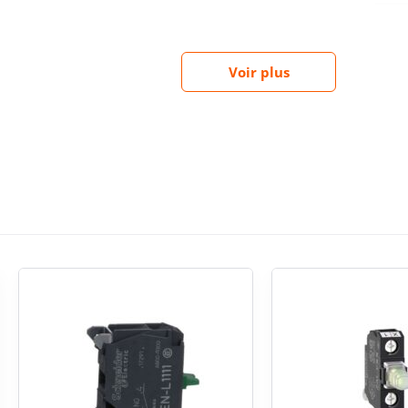
rtie supérieure grise
HA
Voir plus
étique avec une classe de matériau ABS, couramment
. Cette conception permet d’obtenir un ensemble
CL
lle sur machine ou installation. La partie supérieure
nts industriels et tertiaires techniques, tout en
’association avec de nombreux organes de commande
PR
(C
ur une commande claire et sans
ier vide est idéal lorsque l’on souhaite créer une
tement compréhensible par l’opérateur. Ce format
 à des usages tels qu’un ordre de marche, d’arrêt, de
e. Dans les projets de modernisation comme dans les