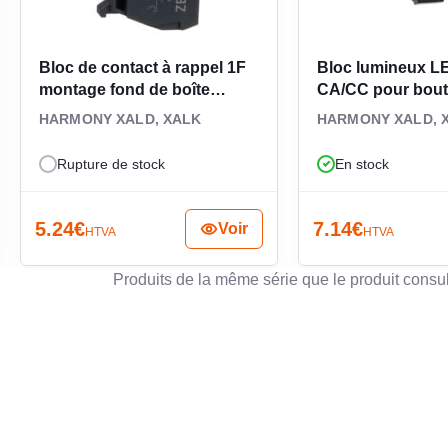
e de commande propre et ciblée.
e et à l’évolution des postes de
Bloc de contact à rappel 1F
Bloc lumineux L
montage fond de boîte
CA/CC pour bou
ZENL1111
Harmony ZALVB
HARMONY XALD, XALK
HARMONY XALD, 
ateurs, automaticiens et électriciens qui souhaitent
Rupture de stock
En stock
 d’éléments choisis selon l’application. Il facilite
s et les montages unitaires ou en série. Pour une
une commande déportée robuste et compacte, le
5.24
€
7.14
€
Voir
HTVA
HTVA
nstruire un poste opérateur en saillie cohérent,
Produits de la même série que le produit consu