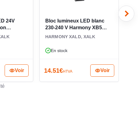
ED 24V
Bloc lumineux LED blanc
Bl
ton
230-240 V Harmony XB5
48
1
ZALVM1
XALK
HARMONY XALD, XALK
HA
En stock
14.51
€
4.
Voir
Voir
HTVA
lté