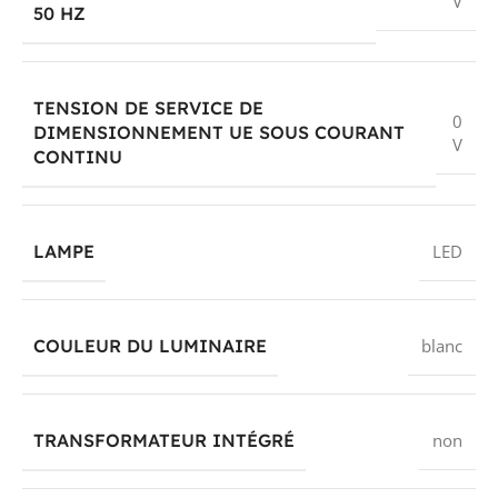
V
Le raccordement du circuit auxiliaire s’effectue par bornes
50 HZ
à vis, une solution appréciée pour les montages soignés et
les interventions de maintenance. Ce mode de connexion
permet une mise en œuvre pratique dans les coffrets et
TENSION DE SERVICE DE
armoires, avec une bonne tenue du conducteur lors du
0
DIMENSIONNEMENT UE SOUS COURANT
serrage. Il s’intègre naturellement dans les habitudes de
V
CONTINU
câblage des installateurs recherchant un appareillage de
commande facile à raccorder sur site.
LAMPE
LED
Montage frontal pour intégration
rapide dans l’appareillage
COULEUR DU LUMINAIRE
blanc
Ce bloc lumineux est prévu pour une fixation frontale, ce
qui facilite son intégration sur les organes de commande
compatibles. Cette conception est particulièrement
intéressante lorsqu’il faut intervenir rapidement sur un
TRANSFORMATEUR INTÉGRÉ
non
pupitre existant ou assembler plusieurs fonctions de
signalisation sur une même façade. Le format compact du