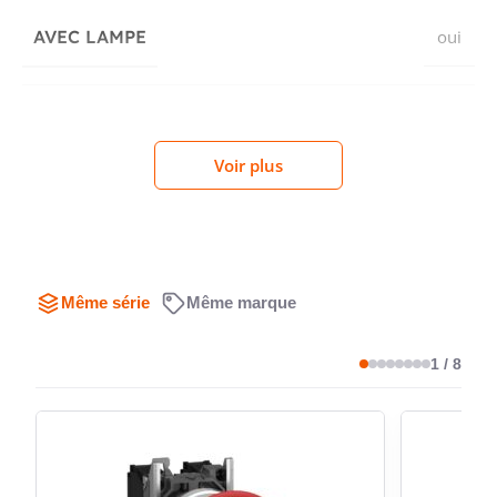
composant aide également à conserver un encombrement
maîtrisé derrière la porte d’armoire ou le panneau de
AVEC LAMPE
oui
commande.
Conçu pour une alimentation en
TENSION DE DIMENSIONNEMENT
110...120
UE SOUS COURANT ALTERNATIF À
courant alternatif 110 à 120 V
Voir plus
V
60 HZ
Ce modèle est spécifiquement destiné à une tension de
service de 110 à 120 V en courant alternatif, à 50 comme à
60 Hz. Il ne s’agit pas d’un bloc pour alimentation continue,
PRÉRÉSISTANCE INTÉGRÉE
non
ce qui permet de sécuriser le choix de la bonne version
Même série
Même marque
lors d’un remplacement ou d’une création d’ensemble
lumineux. Pour les applications où la tension de
1 / 8
TYPE DE RACCORDEMENT
commande est déjà définie sur cette plage, ce bloc
raccordement
CIRCUIT DE COURANT
constitue une solution adaptée et immédiatement
à vis
AUXILIAIRE
exploitable.