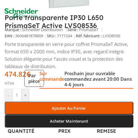
Porte transparente IP30 L650
PrismaSeT Active LVS08536
Marque :
Schneider Distribution
Série :
PrismaSeT
EAN :
3606481878809
SKU :
7171334
Réf. fabricant :
LVS08536
Porte transparente en verre pour coffret PrismaSeT Active,
format 650 x 2000 mm, indice IP30, avec regard intégré.
Solution élégante pour l’accès visuel et la protection des
tableaux de distribution.
474.82
€
Sur
Prochain jour ouvrable
Par
commande
commandez avant 20:00 Dans
pièce
HTVA
:
4-6 jours
-
+
Ajouter Au Panier
Acheter Maintenant
QUANTITÉ
PRIX
REMISE